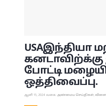
USA
இந்தியா மற
கனடாவிற்க்க
போட்டி மழைய
ஒத்திவைப்பு.
ஆனி 15, 2024
வகை:
அண்மைய செய்திகள்
,
விளைய