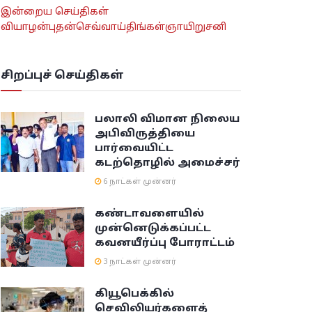
இன்றைய செய்திகள்
வியாழன்
புதன்
செவ்வாய்
திங்கள்
ஞாயிறு
சனி
சிறப்புச் செய்திகள்
பலாலி விமான நிலைய
அபிவிருத்தியை
பார்வையிட்ட
கடற்தொழில் அமைச்சர்
6 நாட்கள் முன்னர்
கண்டாவளையில்
முன்னெடுக்கப்பட்ட
கவனயீர்ப்பு போராட்டம்
3 நாட்கள் முன்னர்
கியூபெக்கில்
செவிலியர்களைத்