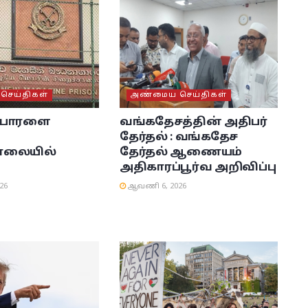
ெய்திகள்
அண்மைய செய்திகள்
பொரளை
வங்கதேசத்தின் அதிபர்
தேர்தல் : வங்கதேச
ாலையில்
தேர்தல் ஆணையம்
அதிகாரப்பூர்வ அறிவிப்பு
26
ஆவணி 6, 2026