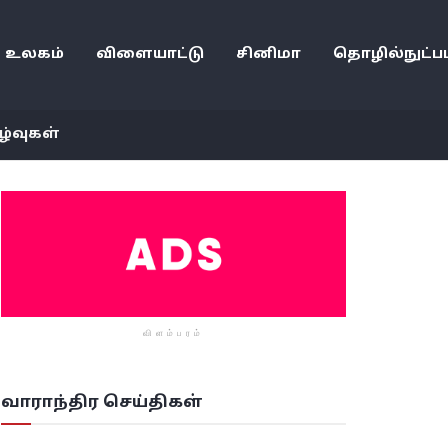
உலகம்
விளையாட்டு
சினிமா
தொழில்நுட்பம
ழ்வுகள்
விளம்பரம்
வாராந்திர செய்திகள்