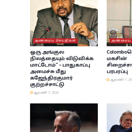
அண்மைய செய்திகள்
அண்மைய ச
ஒரு அங்குல
Colombo
நிலத்தையும் விடுவிக்க
மகசின்
மாட்டோம்” – பாதுகாப்பு
சிறைச்ச
அமைச்சு மீது
பரபரப்பு
கஜேந்திரகுமார்
ஆவணி 7, 20
குற்றச்சாட்டு
ஆவணி 7, 2026