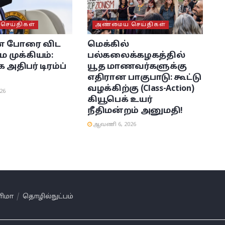
ெய்திகள்
அண்மைய செய்திகள்
் போரை விட
மெக்கில்
ே முக்கியம்:
பல்கலைக்கழகத்தில்
அதிபர் டிரம்ப்
யூத மாணவர்களுக்கு
்
எதிரான பாகுபாடு: கூட்டு
வழக்கிற்கு (Class-Action)
26
கியூபெக் உயர்
நீதிமன்றம் அனுமதி!
ஆவணி 6, 2026
னிமா
தொழில்நுட்பம்