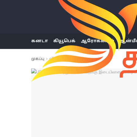
கனடா
கியூபெக்
ஆரோக்கியம்
ஆன்மீ
முகப்பு
விளையாட்டு