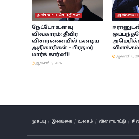
அண்மைய செய்திகள்
அண்மைய ச
நேட்டோ உளவு
ஈரானுடன
விவகாரம்: தீவிர
ஒப்பந்தம
விசாரணையில் கனடிய
அமெரிக்க 
அதிகாரிகள் – பிரதமர்
விளக்கம
மார்க் கார்னி!
ஆவணி 6, 20
ஆவணி 6, 2026
முகப்பு
இலங்கை
உலகம்
விளையாட்டு
சி