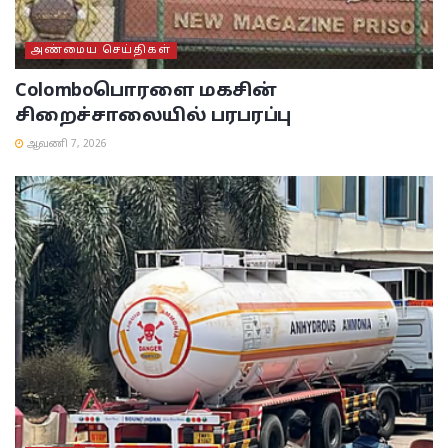
அண்மைய செய்திகள்
Colombo
பொரளை மகசின்
சிறைச்சாலையில் பரபரப்பு
ஆவணி 7, 2026