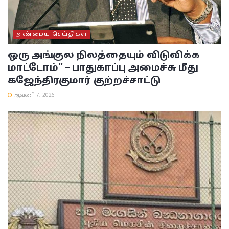
அண்மைய செய்திகள்
ஒரு அங்குல நிலத்தையும் விடுவிக்க
மாட்டோம்” – பாதுகாப்பு அமைச்சு மீது
கஜேந்திரகுமார் குற்றச்சாட்டு
ஆவணி 7, 2026