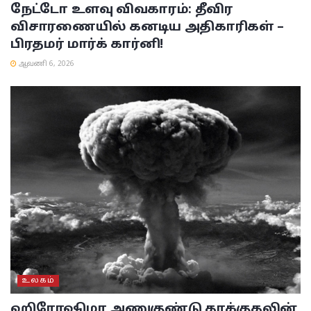
நேட்டோ உளவு விவகாரம்: தீவிர
விசாரணையில் கனடிய அதிகாரிகள் –
பிரதமர் மார்க் கார்னி!
ஆவணி 6, 2026
உலகம்
ஹிரோஷிமா அணுகுண்டு தாக்குதலின்