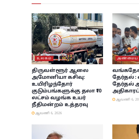
உலகம்
அண்மைய ச
திருவள்ளூர் ஆலை
வங்கதேசத
அமோனியா கசிவு:
தேர்தல் 
உயிரிழந்தோர்
தேர்தல
குடும்பங்களுக்கு தலா ₹10
அதிகாரப்
லட்சம் வழங்க உயர்
ஆவணி 6, 20
நீதிமன்றம் உத்தரவு
ஆவணி 6, 2026