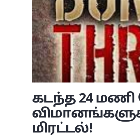
கடந்த 24 மணி 
விமானங்களுக்
மிரட்டல்!