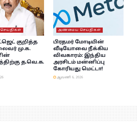
ெய்திகள்
அண்மைய செய்திகள்
்ஜெட் குறித்த
பிரதமர் மோடியின்
ைவர் மு.க.
வீடியோவை நீக்கிய
ின்
விவகாரம்: இந்திய
்திற்கு த.வெ.க.
அரசிடம் மன்னிப்பு
கோரியது மெட்டா!
26
ஆவணி 6, 2026