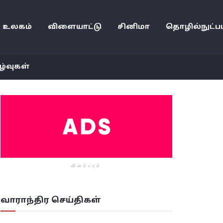
உலகம்
விளையாட்டு
சினிமா
தொழில்நுட்பம
ழ்வுகள்
விளம்பரம்
வாராந்திர செய்திகள்