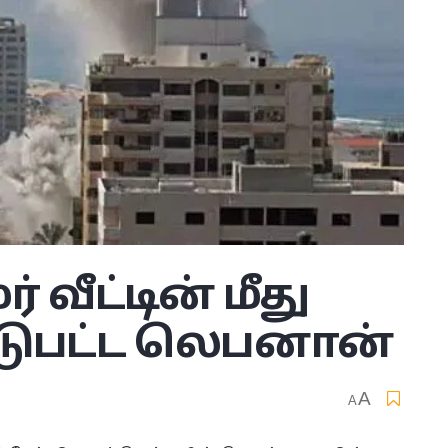
 வீட்டின் மீது
ஈடுபட்ட லெபனான்
A
A