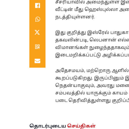
சீசரியாவில் அமைந்துள்ள இஸ
வீட்டின் மீது ஹெஸ்புல்லா அ
நடத்தியுள்ளனர்.
இது குறித்து இஸ்ரேல் பாதுகா
தகவலின்படி, லெபனான் எல்ல
விமானங்கள் நுழைந்ததாகவும்
இடைமறிக்கப்பட்டு அழிக்கப்பட
அதேசமயம், மற்றொரு ஆளில்ல
கூறப்படுகிறது. இருப்பினும்
நெதன்யாகுவும், அவரது மனைவ
சம்பவத்தில் யாருக்கும் காயம
படை தெரிவித்துள்ளது குறிப்ப
தொடர்புடைய
செய்திகள்