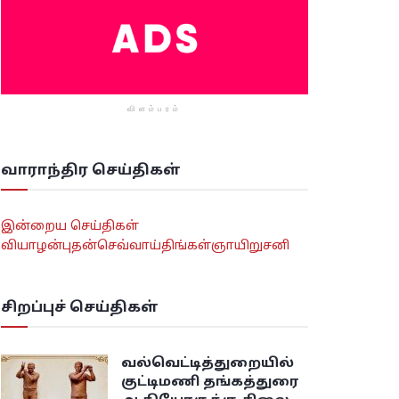
விளம்பரம்
வாராந்திர செய்திகள்
இன்றைய செய்திகள்
வியாழன்
புதன்
செவ்வாய்
திங்கள்
ஞாயிறு
சனி
சிறப்புச் செய்திகள்
வல்வெட்டித்துறையில்
குட்டிமணி தங்கத்துரை