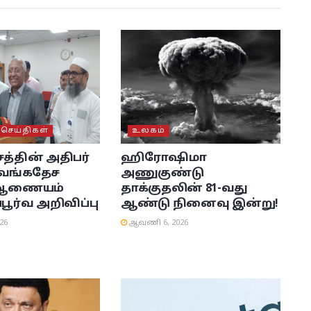
ெய்திகள்
உலகம்
்தின் அதிபர்
ஹிரோஷிமா
: வங்கதேச
அணுகுண்டு
் ஆணையம்
தாக்குதலின் 81-வது
பூர்வ அறிவிப்பு
ஆண்டு நினைவு இன்று!
26
ஆவணி 6, 2026