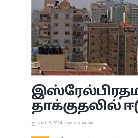
இஸ்ரேல்பிரதமர்
தாக்குதலில் 
ஐப்பசி 19, 2024
வகை:
உலகம்