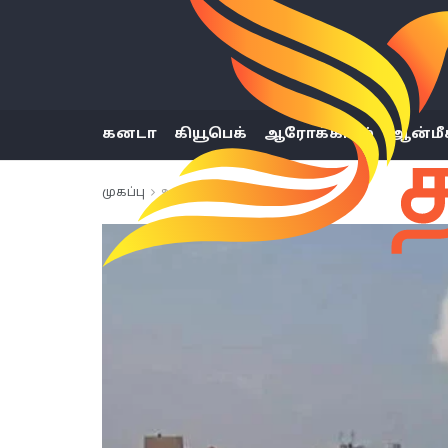
கனடா
கியூபெக்
ஆரோக்கியம்
ஆன்மீ
முகப்பு
உலகம்