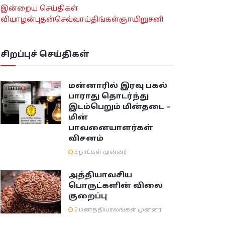
இன்றைய செய்திகள்
வியாழன்
புதன்
செவ்வாய்
திங்கள்
ஞாயிறு
சனி
சிறப்புச் செய்திகள்
மன்னாரில் இரவு பகல்
பாராது தொடர்ந்து
இடம்பெறும் மின்தடை –
மின்
பாவனையாளர்கள்
விசனம்
3 நாட்கள் முன்னர்
அத்தியாவசிய
பொருட்களின் விலை
குறைப்பு
2 மணத்தியாலங்கள் முன்னர்