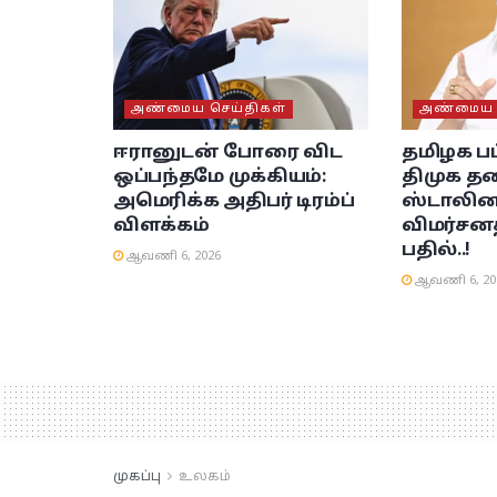
அண்மைய செய்திகள்
அண்மைய ச
ஈரானுடன் போரை விட
தமிழக பட
ஒப்பந்தமே முக்கியம்:
திமுக தல
அமெரிக்க அதிபர் டிரம்ப்
ஸ்டாலின
விளக்கம்
விமர்சனத
பதில்..!
ஆவணி 6, 2026
ஆவணி 6, 20
முகப்பு
உலகம்