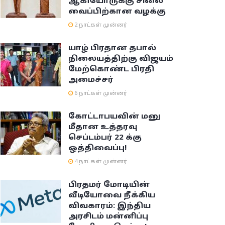
ஆகியோருக்கு சிலை
வைப்பிற்கான வழக்கு
2 நாட்கள் முன்னர்
யாழ் பிரதான தபால்
நிலையத்திற்கு விஜயம்
மேற்கொண்ட பிரதி
அமைச்சர்
6 நாட்கள் முன்னர்
கோட்டாபயவின் மனு
மீதான உத்தரவு
செப்டம்பர் 22 க்கு
ஒத்திவைப்பு!
4 நாட்கள் முன்னர்
பிரதமர் மோடியின்
வீடியோவை நீக்கிய
விவகாரம்: இந்திய
அரசிடம் மன்னிப்பு