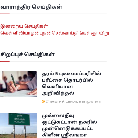
வாராந்திர செய்திகள்
இன்றைய செய்திகள்
வெள்ளி
வியாழன்
புதன்
செவ்வாய்
திங்கள்
ஞாயிறு
சிறப்புச் செய்திகள்
தரம் 5 புலமைப்பரிசில்
பரீட்சை தொடர்பில்
வெளியான
அறிவித்தல்
24 மணத்தியாலங்கள் முன்னர்
முல்லைதீவு
ஒட்டுசுட்டான் நகரில்
முன்னெடுக்கப்பட்ட
கிளீன் ஸ்ரீலங்கா