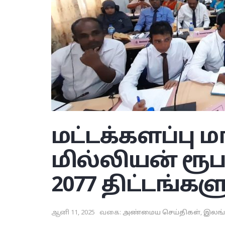
மட்டக்களப்பு ம
மில்லியன் ர
2077 திட்டங்க
ஆனி 11, 2025
வகை:
அண்மைய செய்திகள்
,
இலங