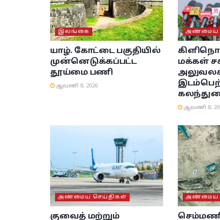
இலங்கை
அண்மைய ச
யாழ். கோட்டை பகுதியில்
கிளிநொச
முன்னெடுக்கப்பட்ட
மக்கள் சக
தூய்மை பணி
அலுவலகத
இடம்பெற
ஆவணி 8, 2026
கலந்துர
ஆவணி 8, 20
அண்மைய செய்திகள்
அண்மைய ச
குவைத் மற்றும்
செம்மண