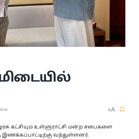
ுமிடையில்
A
்கை
A
ிழரசு கட்சியும் உள்ளுராட்சி மன்ற சபைகளை
ணக்கப்பாட்டிற்கு வந்துள்ளனர்.