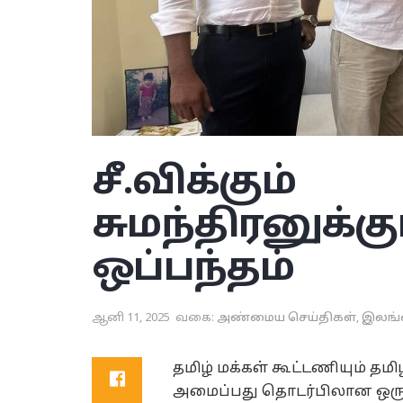
சீ.விக்கும்
சுமந்திரனுக்க
ஒப்பந்தம்
ஆனி 11, 2025
வகை:
அண்மைய செய்திகள்
,
இலங
தமிழ் மக்கள் கூட்டணியும் தம
அமைப்பது தொடர்பிலான ஒரு இ