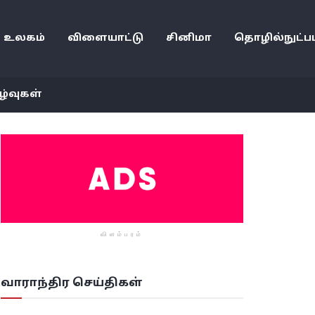
உலகம்
விளையாட்டு
சினிமா
தொழில்நுட்பம
ழ்வுகள்
விளம்பரம்
வாராந்திர செய்திகள்