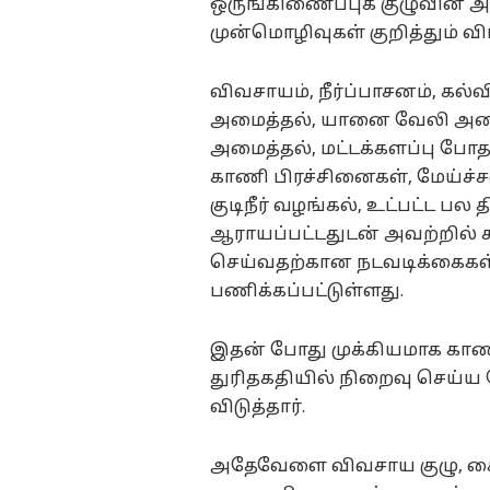
ஒருங்கிணைப்புக் குழுவின்
முன்மொழிவுகள் குறித்தும் வ
விவசாயம், நீர்ப்பாசனம், கல்வி
அமைத்தல், யானை வேலி அமைத்
அமைத்தல், மட்டக்களப்பு ப
காணி பிரச்சினைகள், மேய்ச்
குடிநீர் வழங்கல், உட்பட்ட ப
ஆராயப்பட்டதுடன் அவற்றில் 
செய்வதற்கான நடவடிக்கைகள்
பணிக்கப்பட்டுள்ளது.
இதன் போது முக்கியமாக காண
துரிதகதியில் நிறைவு செய்ய
விடுத்தார்.
அதேவேளை விவசாய குழு, கைத்த