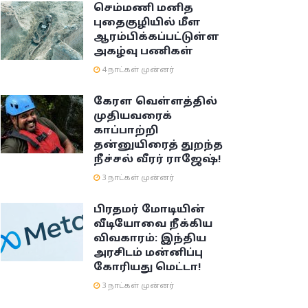
செம்மணி மனித
புதைகுழியில் மீள
ஆரம்பிக்கப்பட்டுள்ள
அகழ்வு பணிகள்
4 நாட்கள் முன்னர்
கேரள வெள்ளத்தில்
முதியவரைக்
காப்பாற்றி
தன்னுயிரைத் துறந்த
நீச்சல் வீரர் ராஜேஷ்!
3 நாட்கள் முன்னர்
பிரதமர் மோடியின்
வீடியோவை நீக்கிய
விவகாரம்: இந்திய
அரசிடம் மன்னிப்பு
கோரியது மெட்டா!
3 நாட்கள் முன்னர்