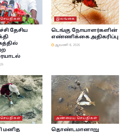
ெய்திகள்
இலங்கை
்சி தேசிய
டெங்கு நோயாளர்களின்
்தி
எண்ணிக்கை அதிகரிப்பு
்தில்
ஆவணி 8, 2026
்ற
ையாடல்
26
ெய்திகள்
அண்மைய செய்திகள்
ி மனித
தொண்டமானாறு