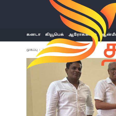
கனடா
கியூபெக்
ஆரோக்கியம்
ஆன்மீ
முகப்பு
அண்மைய செய்திகள்