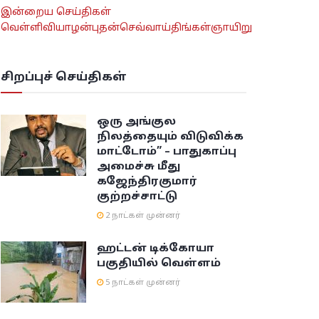
இன்றைய செய்திகள்
வெள்ளி
வியாழன்
புதன்
செவ்வாய்
திங்கள்
ஞாயிறு
சிறப்புச் செய்திகள்
ஒரு அங்குல
நிலத்தையும் விடுவிக்க
மாட்டோம்” – பாதுகாப்பு
அமைச்சு மீது
கஜேந்திரகுமார்
குற்றச்சாட்டு
2 நாட்கள் முன்னர்
ஹட்டன் டிக்கோயா
பகுதியில் வெள்ளம்
5 நாட்கள் முன்னர்