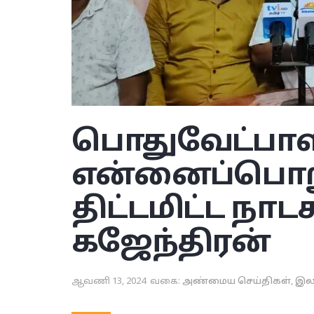
பொதுவேட்பாளர
என்னைப்பொற
திட்டமிட்ட நாட
கஜேந்திரன்
ஆவணி 13, 2024
வகை:
அண்மைய செய்திகள்
,
இல