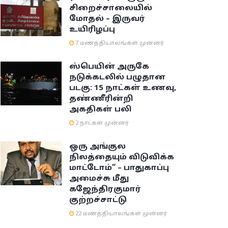
சிறைச்சாலையில்
மோதல் – இருவர்
உயிரிழப்பு
7 மணத்தியாலங்கள் முன்னர்
ஸ்பெயின் அருகே
நடுக்கடலில் பழுதான
படகு: 15 நாட்கள் உணவு,
தண்ணீரின்றி
அகதிகள் பலி
2 நாட்கள் முன்னர்
ஒரு அங்குல
நிலத்தையும் விடுவிக்க
மாட்டோம்” – பாதுகாப்பு
அமைச்சு மீது
கஜேந்திரகுமார்
குற்றச்சாட்டு
22 மணத்தியாலங்கள் முன்னர்