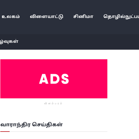
உலகம்
விளையாட்டு
சினிமா
தொழில்நுட்பம
ழ்வுகள்
விளம்பரம்
வாராந்திர செய்திகள்