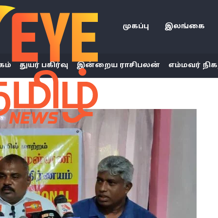
முகப்பு
இலங்கை
கம்
துயர் பகிர்வு
இன்றைய ராசிபலன்
எம்மவர் நிக