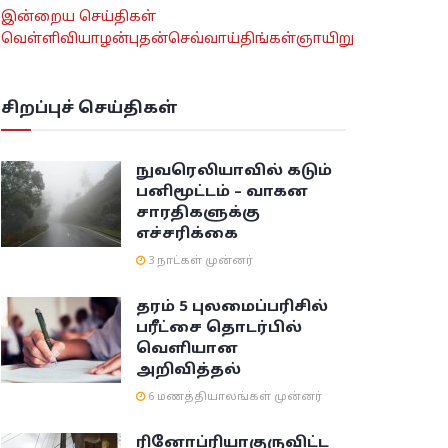
இன்றைய செய்திகள்
வெள்ளி
வியாழன்
புதன்
செவ்வாய்
திங்கள்
ஞாயிறு
சிறப்புச் செய்திகள்
நுவரெலியாவில் கடும்
பனிமூட்டம் – வாகன
சாரதிகளுக்கு
எச்சரிக்கை
3 நாட்கள் முன்னர்
தரம் 5 புலமைப்பரிசில்
பரீட்சை தொடர்பில்
வெளியான
அறிவித்தல்
6 மணத்தியாலங்கள் முன்னர்
ரினோப்ரியா
குருவிட்ட