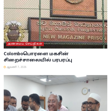
அண்மைய செய்திகள்
Colombo
பொரளை மகசின்
சிறைச்சாலையில் பரபரப்பு
ஆவணி 7, 2026