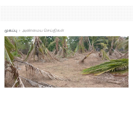
முகப்பு
அண்மைய செய்திகள்
தற்பொழுது நாட்டில்
ஏற்பட்டுள்ள கடும்
வறட்சி காரணமாக