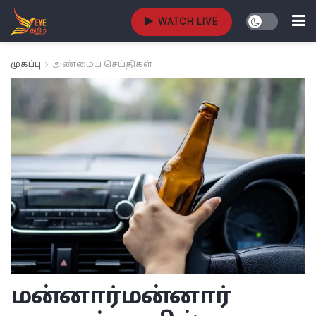
WATCH LIVE
முகப்பு
அண்மைய செய்திகள்
மன்னார்
மன்னார்