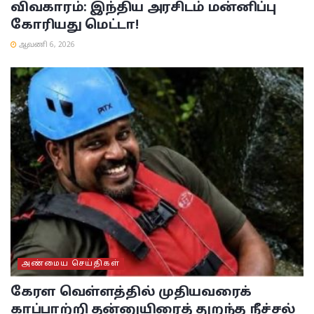
விவகாரம்: இந்திய அரசிடம் மன்னிப்பு
கோரியது மெட்டா!
ஆவணி 6, 2026
அண்மைய செய்திகள்
கேரள வெள்ளத்தில் முதியவரைக்
காப்பாற்றி தன்னுயிரைத் துறந்த நீச்சல்