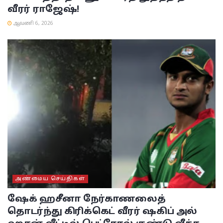
வீரர் ராஜேஷ்!
ஆவணி 6, 2026
அண்மைய செய்திகள்
ஷேக் ஹசீனா நேர்காணலைத்
தொடர்ந்து கிரிக்கெட் வீரர் ஷகிப் அல்