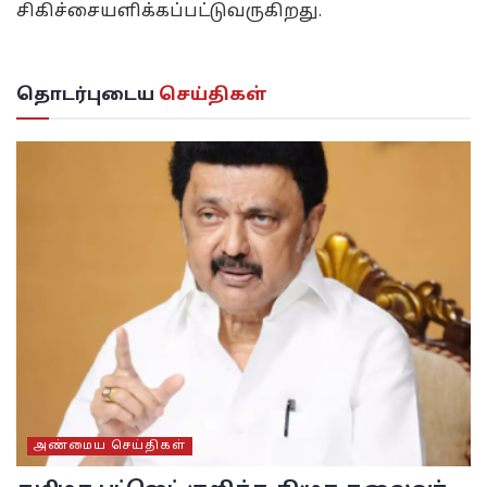
சிகிச்சையளிக்கப்பட்டுவருகிறது.
தொடர்புடைய
செய்திகள்
அண்மைய செய்திகள்