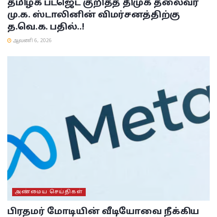
தமிழக பட்ஜெட் குறித்த திமுக தலைவர்
மு.க. ஸ்டாலினின் விமர்சனத்திற்கு
த.வெ.க. பதில்..!
ஆவணி 6, 2026
அண்மைய செய்திகள்
பிரதமர் மோடியின் வீடியோவை நீக்கிய