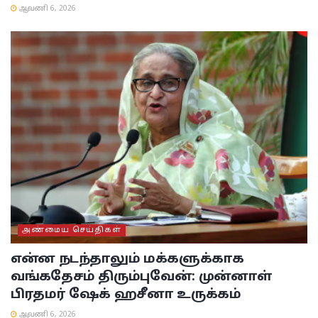
ஆவணி 6, 2026
அண்மைய செய்திகள்
என்ன நடந்தாலும் மக்களுக்காக
வங்கதேசம் திரும்புவேன்: முன்னாள்
பிரதமர் ஷேக் ஹசீனா உருக்கம்
ஆவணி 6, 2026