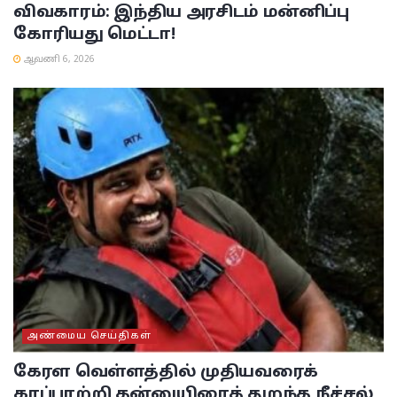
விவகாரம்: இந்திய அரசிடம் மன்னிப்பு
கோரியது மெட்டா!
ஆவணி 6, 2026
அண்மைய செய்திகள்
கேரள வெள்ளத்தில் முதியவரைக்
காப்பாற்றி தன்னுயிரைத் துறந்த நீச்சல்