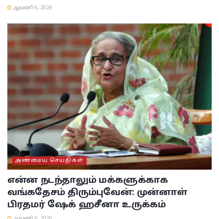
ஆவணி 6, 2026
அண்மைய செய்திகள்
என்ன நடந்தாலும் மக்களுக்காக
வங்கதேசம் திரும்புவேன்: முன்னாள்
பிரதமர் ஷேக் ஹசீனா உருக்கம்
ஆவணி 6, 2026