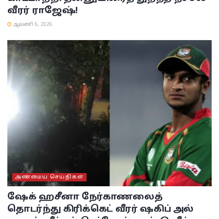
வீரர் ராஜேஷ்!
ஆவணி 6, 2026
அண்மைய செய்திகள்
ஷேக் ஹசீனா நேர்காணலைத்
தொடர்ந்து கிரிக்கெட் வீரர் ஷகிப் அல்