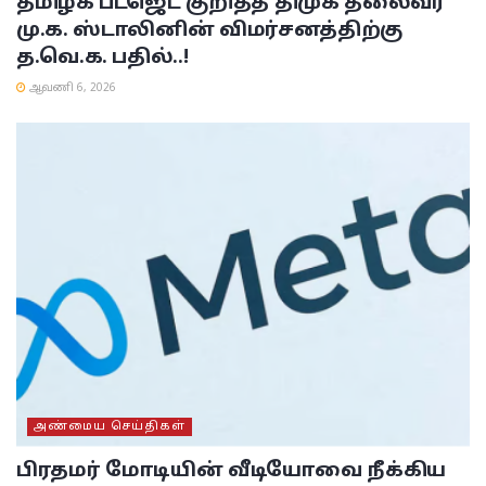
தமிழக பட்ஜெட் குறித்த திமுக தலைவர்
மு.க. ஸ்டாலினின் விமர்சனத்திற்கு
த.வெ.க. பதில்..!
ஆவணி 6, 2026
அண்மைய செய்திகள்
பிரதமர் மோடியின் வீடியோவை நீக்கிய