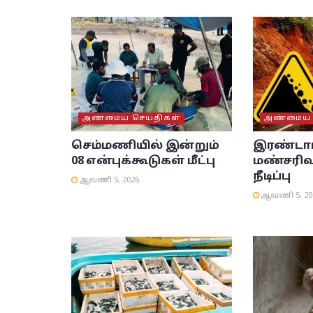
அண்மைய செய்திகள்
அண்மைய ச
செம்மணியில் இன்றும்
இரண்டாம
08 என்புக்கூடுகள் மீட்பு
மண்சரிவு
நீடிப்பு
ஆவணி 5, 2026
ஆவணி 5, 20