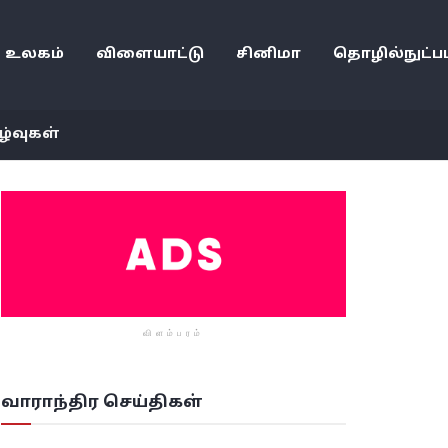
உலகம்
விளையாட்டு
சினிமா
தொழில்நுட்பம
ழ்வுகள்
விளம்பரம்
வாராந்திர செய்திகள்