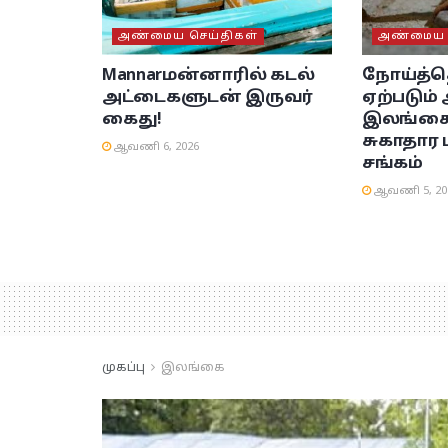
அண்மைய செய்திகள்
அண்மைய ச
Mannar
மன்னாரில் கடல்
நோய்த்த
அட்டைகளுடன் இருவர்
ஏற்படும்
கைது!
இலங்கை
சுகாதார
ஆவணி 6, 2026
சங்கம்
ஆவணி 5, 20
முகப்பு
இலங்கை