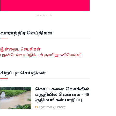
விளம்பரம்
வாராந்திர செய்திகள்
இன்றைய செய்திகள்
புதன்
செவ்வாய்
திங்கள்
ஞாயிறு
சனி
வெள்ளி
சிறப்புச் செய்திகள்
கொட்டகலை லொக்கில்
பகுதியில் வெள்ளம் – 40
குடும்பங்கள் பாதிப்பு
3 நாட்கள் முன்னர்