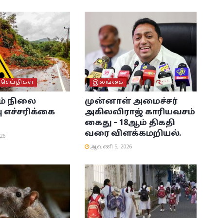
ெய்திகள்
இலங்கை
் நிலை
முன்னாள் அமைச்சர்
 எச்சரிக்கை
அகிலவிராஜ் காரியவசம்
கைது – 18ஆம் திகதி
வரை விளக்கமறியல்.
26
ஆவணி 5, 2026