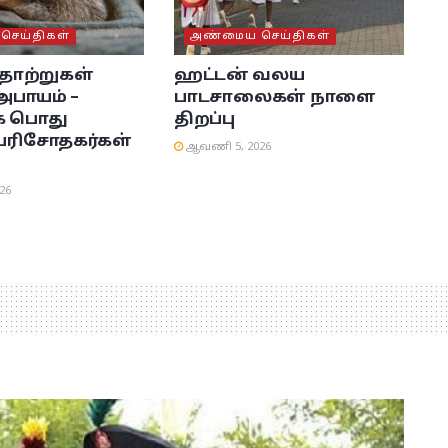
ெய்திகள்
அண்மைய செய்திகள்
ொற்றுகள்
ஹட்டன் வலய
 அபாயம் –
பாடசாலைகள் நாளை
 பொது
திறப்பு
 பரிசோதகர்கள்
ஆவணி 5, 2026
26