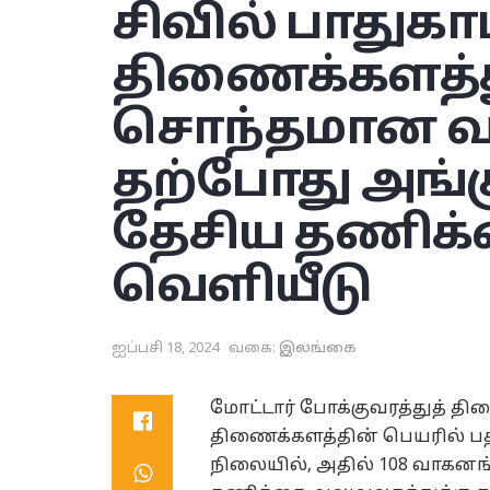
சிவில் பாதுகாப
திணைக்களத்த
சொந்தமான வ
தற்போது அங்க
தேசிய தணிக
வெளியீடு
ஐப்பசி 18, 2024
வகை:
இலங்கை
மோட்டார் போக்குவரத்துத் திண
திணைக்களத்தின் பெயரில் பத
நிலையில், அதில் 108 வாகனங