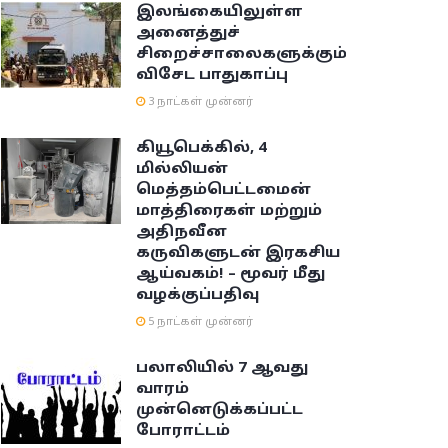
இலங்கையிலுள்ள
அனைத்துச்
சிறைச்சாலைகளுக்கும்
விசேட பாதுகாப்பு
3 நாட்கள் முன்னர்
கியூபெக்கில், 4
மில்லியன்
மெத்தம்பெட்டமைன்
மாத்திரைகள் மற்றும்
அதிநவீன
கருவிகளுடன் இரகசிய
ஆய்வகம்! – மூவர் மீது
வழக்குப்பதிவு
5 நாட்கள் முன்னர்
பலாலியில் 7 ஆவது
வாரம்
முன்னெடுக்கப்பட்ட
போராட்டம்