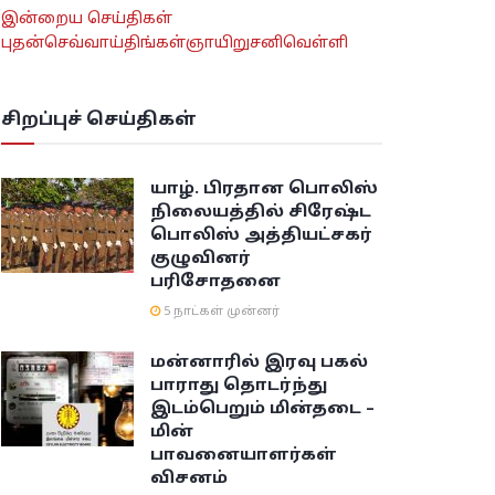
இன்றைய செய்திகள்
புதன்
செவ்வாய்
திங்கள்
ஞாயிறு
சனி
வெள்ளி
சிறப்புச் செய்திகள்
யாழ். பிரதான பொலிஸ்
நிலையத்தில் சிரேஷ்ட
பொலிஸ் அத்தியட்சகர்
குழுவினர்
பரிசோதனை
5 நாட்கள் முன்னர்
மன்னாரில் இரவு பகல்
பாராது தொடர்ந்து
இடம்பெறும் மின்தடை –
மின்
பாவனையாளர்கள்
விசனம்