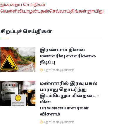
இன்றைய செய்திகள்
வெள்ளி
வியாழன்
புதன்
செவ்வாய்
திங்கள்
ஞாயிறு
சிறப்புச் செய்திகள்
இரண்டாம் நிலை
மண்சரிவு எச்சரிக்கை
நீடிப்பு
3 நாட்கள் முன்னர்
மன்னாரில் இரவு பகல்
பாராது தொடர்ந்து
இடம்பெறும் மின்தடை –
மின்
பாவனையாளர்கள்
விசனம்
4 நாட்கள் முன்னர்