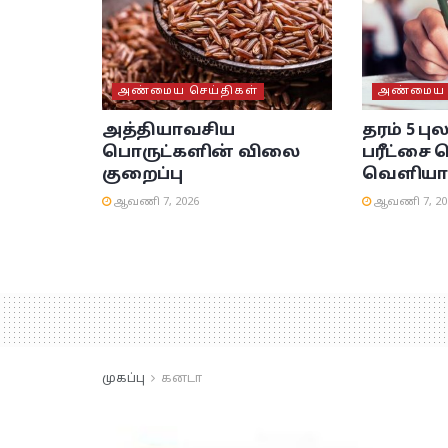
அண்மைய செய்திகள்
அண்மைய ச
அத்தியாவசிய
தரம் 5 பு
பொருட்களின் விலை
பரீட்சை 
குறைப்பு
வெளியா
ஆவணி 7, 2026
ஆவணி 7, 20
முகப்பு
கனடா