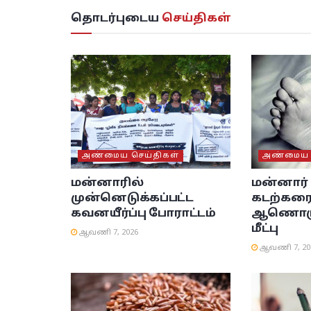
தொடர்புடைய
செய்திகள்
அண்மைய செய்திகள்
அண்மைய ச
மன்னாரில்
மன்னார
முன்னெடுக்கப்பட்ட
கடற்கரை
கவனயீர்ப்பு போராட்டம்
ஆணொருவ
மீட்பு
ஆவணி 7, 2026
ஆவணி 7, 20