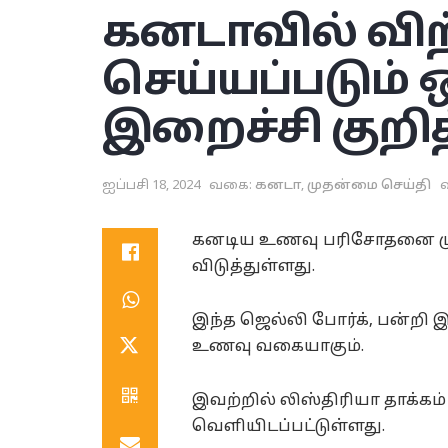
கனடாவில் வ
செய்யப்படும்
இறைச்சி குறித
ஐப்பசி 18, 2024
வகை:
கனடா
,
முதன்மை செய்தி
வ
கனடிய உணவு பரிசோதனை முகவ
விடுத்துள்ளது.
இந்த ஜெல்லி போர்க், பன்றி
உணவு வகையாகும்.
இவற்றில் லிஸ்திரியா தாக்கம்
வெளியிடப்பட்டுள்ளது.