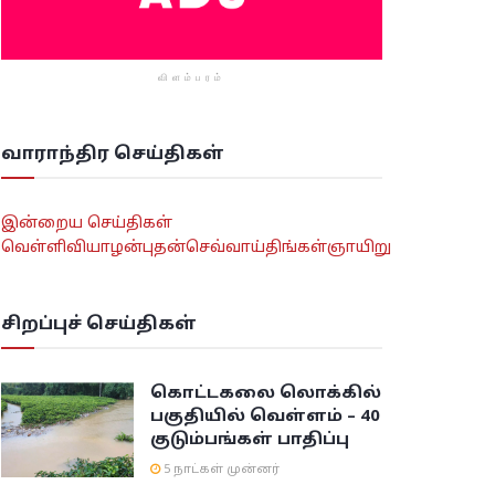
விளம்பரம்
வாராந்திர செய்திகள்
இன்றைய செய்திகள்
வெள்ளி
வியாழன்
புதன்
செவ்வாய்
திங்கள்
ஞாயிறு
சிறப்புச் செய்திகள்
கொட்டகலை லொக்கில்
பகுதியில் வெள்ளம் – 40
குடும்பங்கள் பாதிப்பு
5 நாட்கள் முன்னர்