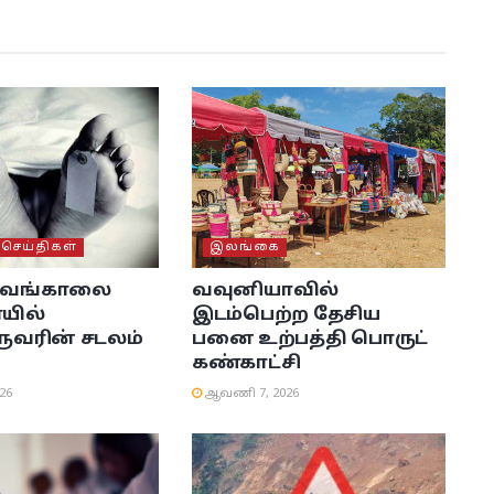
ெய்திகள்
இலங்கை
் வங்காலை
வவுனியாவில்
யில்
இடம்பெற்ற தேசிய
ரின் சடலம்
பனை உற்பத்தி பொருட்
கண்காட்சி
26
ஆவணி 7, 2026