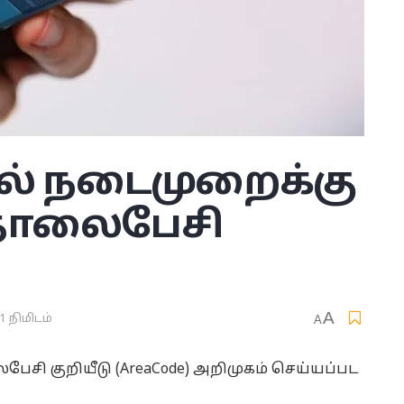
் நடைமுறைக்கு
 தொலைபேசி
A
1 நிமிடம்
A
ி குறியீடு (AreaCode) அறிமுகம் செய்யப்பட