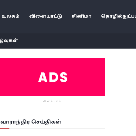
உலகம்
விளையாட்டு
சினிமா
தொழில்நுட்பம
ழ்வுகள்
விளம்பரம்
வாராந்திர செய்திகள்