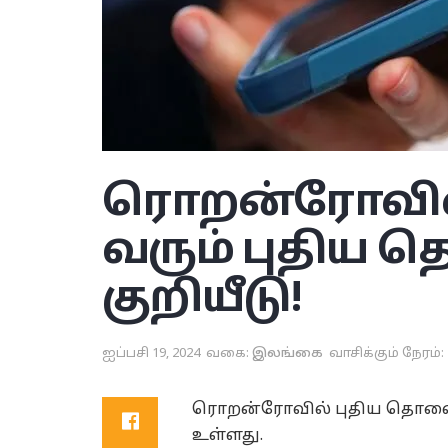
ரொறன்ரோவில
வரும் புதிய
குறியீடு!
ஐப்பசி 19, 2024
வகை:
இலங்கை
வாசிக்கும் நேரம்: 
ரொறன்ரோவில் புதிய தொலைபேச
உள்ளது.