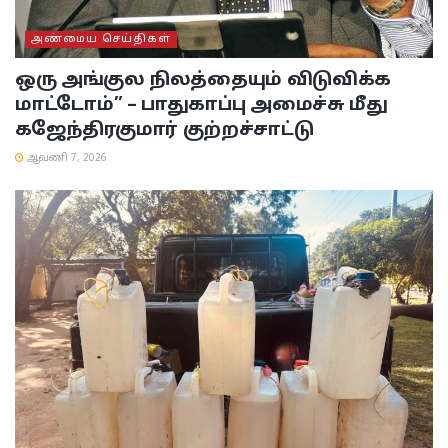
அண்மைய செய்திகள்
ஒரு அங்குல நிலத்தையும் விடுவிக்க
மாட்டோம்” – பாதுகாப்பு அமைச்சு மீது
கஜேந்திரகுமார் குற்றச்சாட்டு
ஆவணி 7, 2026