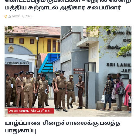
கொட்டப்படும் குப்பைகள் – நேரில் சென்ற
மத்திய சுற்றாடல் அதிகார சபையினர்
ஆவணி 7, 2026
அண்மைய செய்திகள்
யாழ்ப்பாண சிறைச்சாலைக்கு பலத்த
பாதுகாப்பு