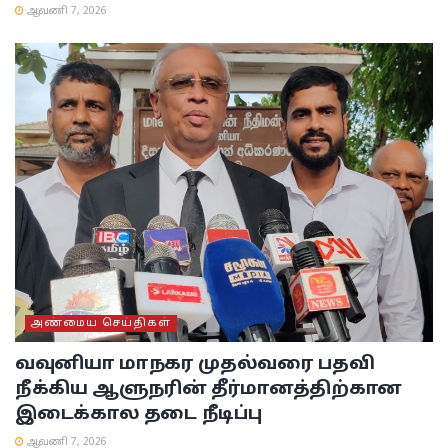
ஆவணி 7, 2026
அண்மைய செய்திகள்
வவுனியா மாநகர முதல்வரை பதவி
நீக்கிய ஆளுநரின் தீர்மானத்திற்கான
இடைக்கால தடை நீடிப்பு
ஆவணி 7, 2026