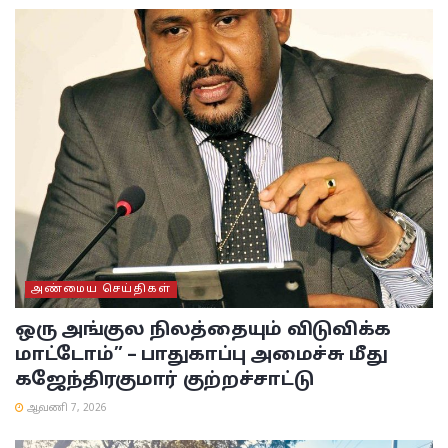
அண்மைய செய்திகள்
ஒரு அங்குல நிலத்தையும் விடுவிக்க
மாட்டோம்” – பாதுகாப்பு அமைச்சு மீது
கஜேந்திரகுமார் குற்றச்சாட்டு
ஆவணி 7, 2026