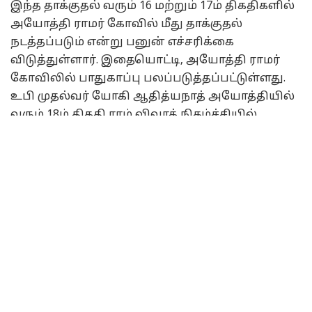
இந்த தாக்குதல் வரும் 16 மற்றும் 17ம் திகதிகளில்
அயோத்தி ராமர் கோவில் மீது தாக்குதல்
நடத்தப்படும் என்று பனுன் எச்சரிக்கை
விடுத்துள்ளார். இதையொட்டி, அயோத்தி ராமர்
கோவிலில் பாதுகாப்பு பலப்படுத்தப்பட்டுள்ளது.
உபி முதல்வர் யோகி ஆதித்யநாத் அயோத்தியில்
வரும் 18ம் திகதி ராம் விவாக் நிகழ்ச்சியில்
பங்கேற்க உள்ள சூழ்நிலையில் காலிஸ்தான்
பயங்கரவாதி மிரட்டல் விடுத்துள்ள சம்பவம்
பரபரப்பை ஏற்படுத்தியுள்ளது.
தொடர்புடைய
செய்திகள்