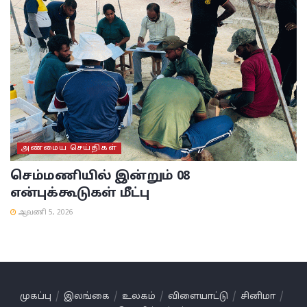
அண்மைய செய்திகள்
செம்மணியில் இன்றும் 08
என்புக்கூடுகள் மீட்பு
ஆவணி 5, 2026
முகப்பு
இலங்கை
உலகம்
விளையாட்டு
சினிமா