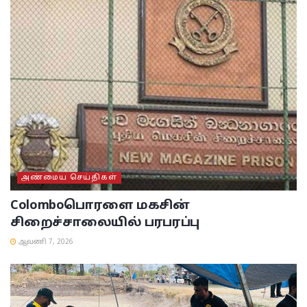
அண்மைய செய்திகள்
Colombo
பொரளை மகசின்
சிறைச்சாலையில் பரபரப்பு
ஆவணி 7, 2026