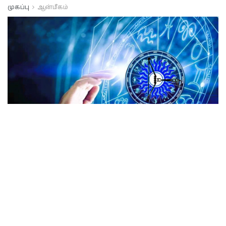
முகப்பு
ஆன்மீகம்
இன்றைய முக்கிய
நிகழ்வுகள் மற்றும்
பஞ்சாங்கம்..
A
ஆனி 18, 2024
வாசிக்கும் நேரம்: 1 நிமிடம்
A