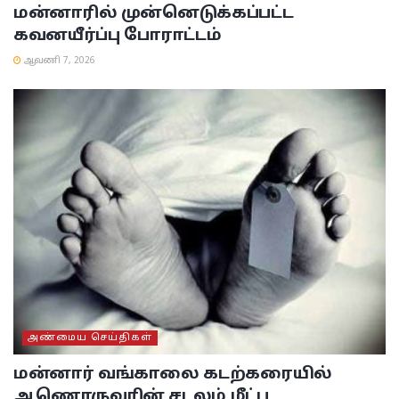
மன்னாரில் முன்னெடுக்கப்பட்ட
கவனயீர்ப்பு போராட்டம்
ஆவணி 7, 2026
அண்மைய செய்திகள்
மன்னார் வங்காலை கடற்கரையில்
ஆணொருவரின் சடலம் மீட்பு