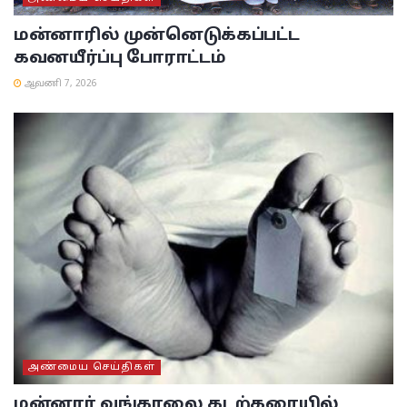
மன்னாரில் முன்னெடுக்கப்பட்ட
கவனயீர்ப்பு போராட்டம்
ஆவணி 7, 2026
அண்மைய செய்திகள்
மன்னார் வங்காலை கடற்கரையில்