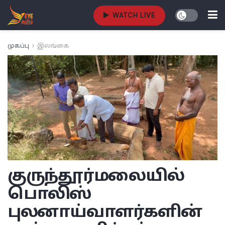
WATCH LIVE
முகப்பு
இலங்கை
குருந்தூர்மலையில்
பொலிஸ்
புலனாய்வாளர்களின்