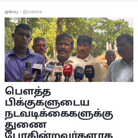
முகப்பு
இலங்கை
பௌத்த
பிக்குகளுடைய
நடவடிக்கைகளுக்கு
துணை
போகின்றவர்களாக