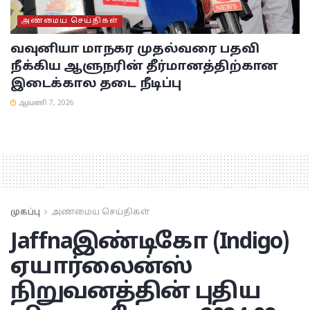
அண்மைய செய்திகள்
வவுனியா மாநகர முதல்வரை பதவி
நீக்கிய ஆளுநரின் தீர்மானத்திற்கான
இடைக்கால தடை நீடிப்பு
ஆவணி 7, 2026
முகப்பு
அண்மைய செய்திகள்
Jaffna
இண்டிகோ (Indigo)
ஏயார்லைன்ஸ்
நிறுவனத்தின் புதிய