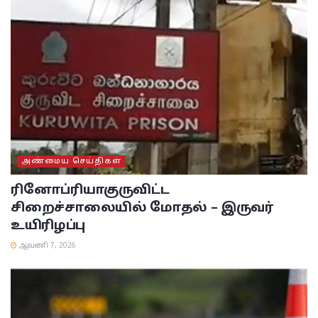
அண்மைய செய்திகள்
ரினோப்ரியா
குருவிட்ட
சிறைச்சாலையில் மோதல் – இருவர்
உயிரிழப்பு
ஆவணி 7, 2026