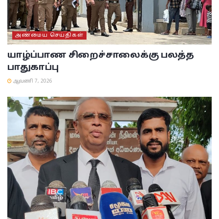
அண்மைய செய்திகள்
யாழ்ப்பாண சிறைச்சாலைக்கு பலத்த
பாதுகாப்பு
ஆவணி 7, 2026