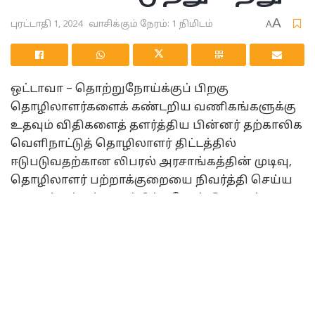
A
புரட்டாதி 1, 2024
வாசிக்கும் நேரம்: 1 நிமிடம்
A
ஒட்டாவா – தொற்றுநோய்க்குப் பிறகு
தொழிலாளர்களைக் கண்டறிய வணிகங்களுக்கு
உதவும் விதிகளைத் தளர்த்திய பின்னர் தற்காலிக
வெளிநாட்டுத் தொழிலாளர் திட்டத்தில்
ஈடுபடுவதற்கான லிபரல் அரசாங்கத்தின் முடிவு,
தொழிலாளர் பற்றாக்குறையை நிவர்த்தி செய்ய
அரசாங்கங்கள் முயற்சிக்க வேண்டுமா என்பது
பற்றிய சர்ச்சைக்குரிய விவாதத்தைத்
தூண்டுகிறது.
பிரதம மந்திரி ஜஸ்டின் ட்ரூடோ திங்களன்று
தனது அரசாங்கம் குறைந்த ஊதிய தற்காலிக
வெளிநாட்டு ஊழியர்களின் ஓட்டத்தைத் தடுக்க