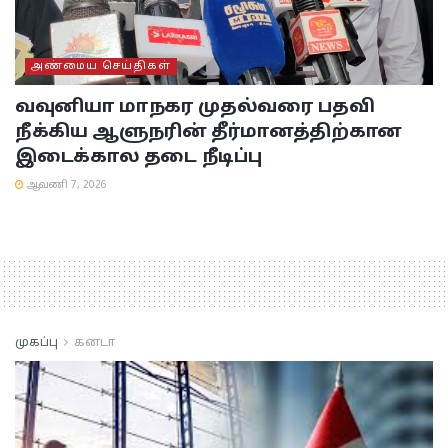
அண்மைய செய்திகள்
வவுனியா மாநகர முதல்வரை பதவி
நீக்கிய ஆளுநரின் தீர்மானத்திற்கான
இடைக்கால தடை நீடிப்பு
ஆவணி 7, 2026
முகப்பு
கனடா