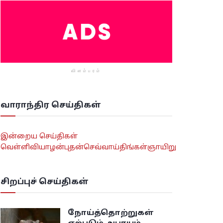
விளம்பரம்
வாராந்திர செய்திகள்
இன்றைய செய்திகள்
வெள்ளி
வியாழன்
புதன்
செவ்வாய்
திங்கள்
ஞாயிறு
சிறப்புச் செய்திகள்
நோய்த்தொற்றுகள்