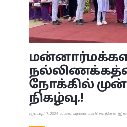
மன்னார்
மக்க
நல்லிணக்கத்த
நோக்கில் முன்
நிகழ்வு.!
புரட்டாதி 7, 2024
வகை:
அண்மைய செய்திகள்
,
இல