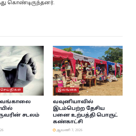
து கொண்டிருந்தனர்.
ெய்திகள்
இலங்கை
் வங்காலை
வவுனியாவில்
யில்
இடம்பெற்ற தேசிய
ரின் சடலம்
பனை உற்பத்தி பொருட்
கண்காட்சி
26
ஆவணி 7, 2026