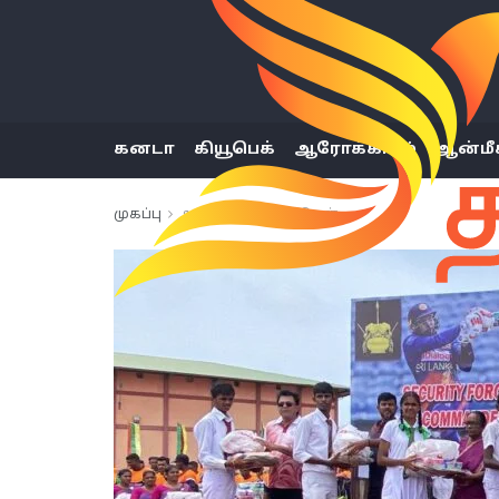
கனடா
கியூபெக்
ஆரோக்கியம்
ஆன்மீ
முகப்பு
அண்மைய செய்திகள்