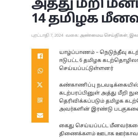
அத்து மீறி மீன்
14 தமிழக மீனவ
புரட்டாதி 7, 2024
வகை:
அண்மைய செய்திகள்
,
இல
யாழ்ப்பாணம் – நெடுந்தீவு கடற
ஈடுபட்ட 6 தமிழக கடற்தொழில
செய்யப்பட்டுள்ளனர்
கண்காணிப்பு நடவடிக்கையில் 
கடற்பரப்பினுள் அத்து மீறி ந
தெரிவிக்கப்படும் தமிழக க
அவர்களின் இரண்டு படகுகளையு
கைது செய்யப்பட்ட மீனவர்கள
திணைக்களம் ஊடாக ஊர்காவற்த