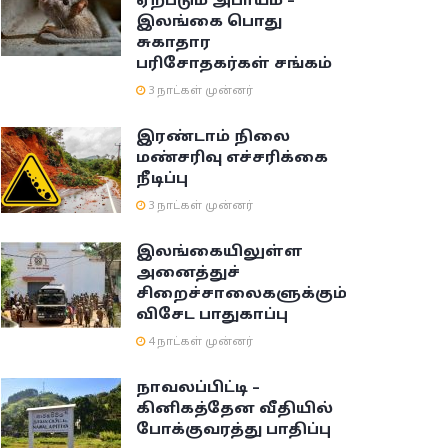
ஏற்படும் அபாயம் –
இலங்கை பொது
சுகாதார
பரிசோதகர்கள் சங்கம்
3 நாட்கள் முன்னர்
இரண்டாம் நிலை
மண்சரிவு எச்சரிக்கை
நீடிப்பு
3 நாட்கள் முன்னர்
இலங்கையிலுள்ள
அனைத்துச்
சிறைச்சாலைகளுக்கும்
விசேட பாதுகாப்பு
4 நாட்கள் முன்னர்
நாவலப்பிட்டி –
கினிகத்தேன வீதியில்
போக்குவரத்து பாதிப்பு