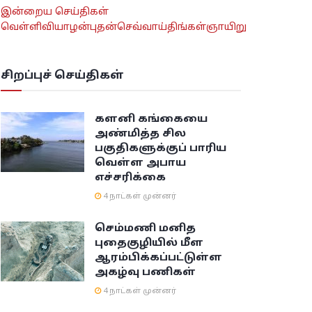
இன்றைய செய்திகள்
வெள்ளி
வியாழன்
புதன்
செவ்வாய்
திங்கள்
ஞாயிறு
சிறப்புச் செய்திகள்
களனி கங்கையை
அண்மித்த சில
பகுதிகளுக்குப் பாரிய
வெள்ள அபாய
எச்சரிக்கை
4 நாட்கள் முன்னர்
செம்மணி மனித
புதைகுழியில் மீள
ஆரம்பிக்கப்பட்டுள்ள
அகழ்வு பணிகள்
4 நாட்கள் முன்னர்