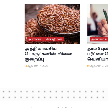
அண்மைய செய்திகள்
அண்மைய ச
அத்தியாவசிய
தரம் 5 பு
பொருட்களின் விலை
பரீட்சை 
குறைப்பு
வெளியா
ஆவணி 7, 2026
ஆவணி 7, 20