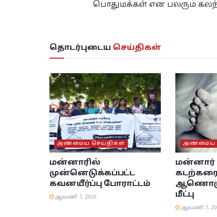
பொதுமக்கள் என பலரும் கலந்
தொடர்புடைய
செய்திகள்
அண்மைய செய்திகள்
அண்மைய ச
மன்னாரில்
மன்னார
முன்னெடுக்கப்பட்ட
கடற்கரை
கவனயீர்ப்பு போராட்டம்
ஆணொருவ
மீட்பு
ஆவணி 7, 2026
ஆவணி 7, 20