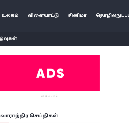
உலகம்
விளையாட்டு
சினிமா
தொழில்நுட்பம
ழ்வுகள்
விளம்பரம்
வாராந்திர செய்திகள்