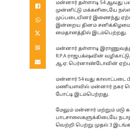
மன்னார் தள்ளாடி 54 ஆவது ப
முன்னிட்டு மக்களிடையே நல்ல
முப்படையினர் இணைந்து ஏற்பா
இன்றைய தினம் சனிக்கிழமை(
மைதானத்தில் இடம்பெற்றது.
மன்னார் தள்ளாடி இராணுவத்தி
R.P.A ராஜபக்‌ஷவின் வழிகாட்டு
ஆ.ஏ. பெர்னாண்டோவின் ஏற்பாட்
மன்னார் 54 வது காலாட்படை பி
மணியளவில் மன்னார் நகர பொத
போட்டி இடம்பெற்றது.
மேலும் மன்னார் மற்றும் மடு க
பாடசாலைகளுக்கிடையே நடாத்த
வெற்றி பெற்று முதல் 3 இட