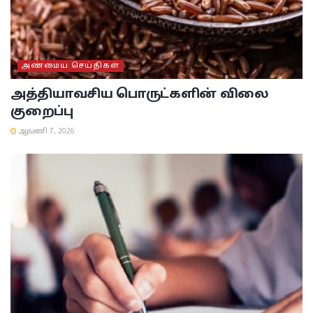
அண்மைய செய்திகள்
அத்தியாவசிய பொருட்களின் விலை
குறைப்பு
ஆவணி 7, 2026