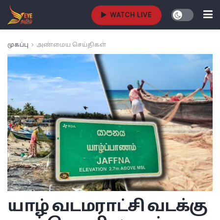
WATCH LIVE
முகப்பு
அண்மைய செய்திகள்
யாழ் வடமராட்சி வடக்கு