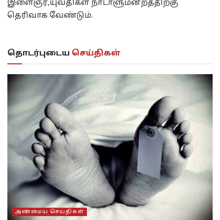
இளைஞர்,யுவதிகள் நாடாளுமன்றத்திற்கு
தெரிவாக வேண்டும்.
தொடர்புடைய
செய்திகள்
அண்மைய செய்திகள்