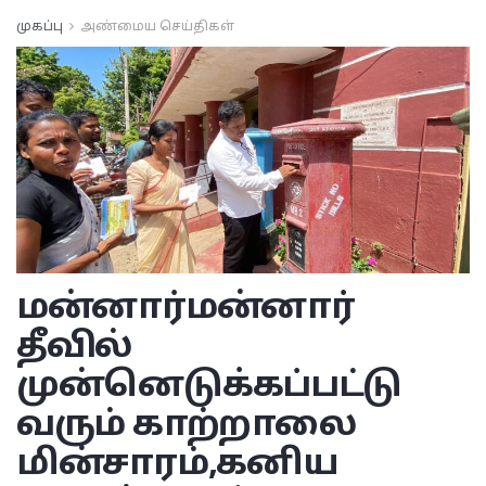
முகப்பு
அண்மைய செய்திகள்
மன்னார்
மன்னார்
தீவில்
முன்னெடுக்கப்பட்டு
வரும் காற்றாலை
மின்சாரம்,கனிய