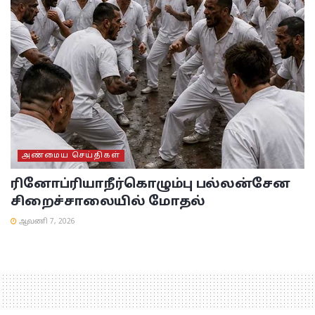
அண்மைய செய்திகள்
ரினோப்ரியா
நீர்கொழும்பு பல்லன்சேன
சிறைச்சாலையில் மோதல்
ஆவணி 7, 2026