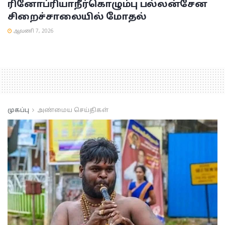
ரினோப்ரியா
நீர்கொழும்பு பல்லன்சேன
சிறைச்சாலையில் மோதல்
ஆவணி 7, 2026
முகப்பு
அண்மைய செய்திகள்