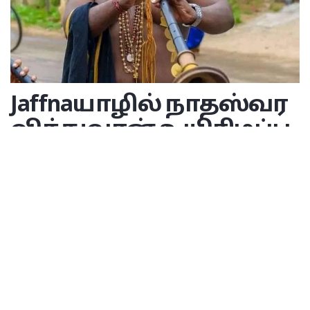
Jaffna
யாழில் நாதஸ்வர
வித்துவான் உயிரிழப்பு
A
புரட்டாதி 27, 2024
வாசிக்கும் நேரம்: 1 நிமிடம்
A
யாழ்ப்பாணத்தில் இடம்பெற்ற மோட்டார் சைக்கிள்
விபத்தில் படுகாயமடைந்த நிலையில் சிகிச்சை
பெற்று வந்த நாதஸ்வர வித்துவான் சிகிச்சை
பலனின்றி உயிரிழந்துள்ளார்.
யாழ்ப்பாணத்தில் உள்ள பிரபல நாதஸ்வர வித்துவான்களில்