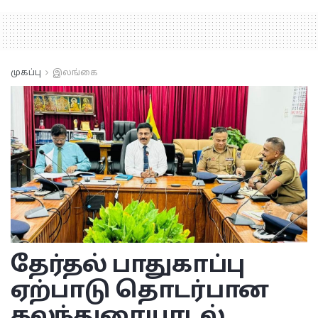
முகப்பு
இலங்கை
தேர்தல் பாதுகாப்பு
ஏற்பாடு தொடர்பான
கலந்துரையாடல்.