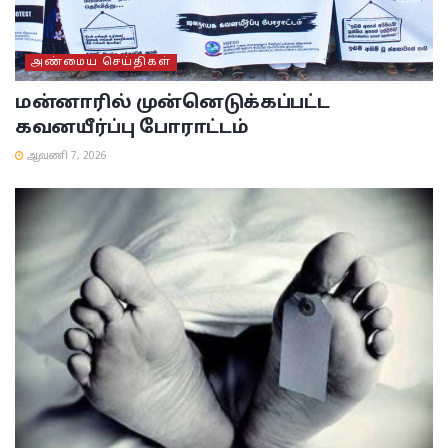
அண்மைய செய்திகள்
மன்னாரில் முன்னெடுக்கப்பட்ட
கவனயீர்ப்பு போராட்டம்
ஆவணி 7, 2026