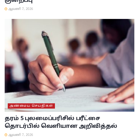
குறைப்பு
ஆவணி 7, 2026
அண்மைய செய்திகள்
தரம் 5 புலமைப்பரிசில் பரீட்சை
தொடர்பில் வெளியான அறிவித்தல்
ஆவணி 7, 2026