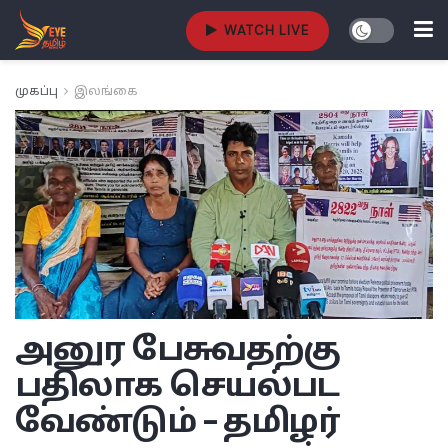
WATCH LIVE
முகப்பு
இலங்கை
அனுர பேசுவதற்கு
பதிலாக செயல்பட
வேண்டும் – தமிழர்