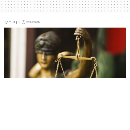
முகப்பு
இலங்கை
யாழில்.மோசடியில்
ஈடுபட்ட பெண்ணுக்கு