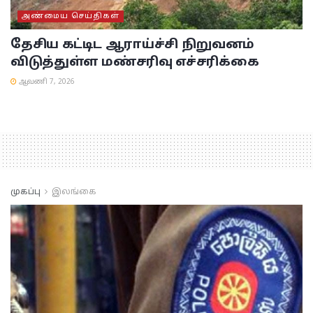
அண்மைய செய்திகள்
தேசிய கட்டிட ஆராய்ச்சி நிறுவனம்
விடுத்துள்ள மண்சரிவு எச்சரிக்கை
ஆவணி 7, 2026
முகப்பு
இலங்கை