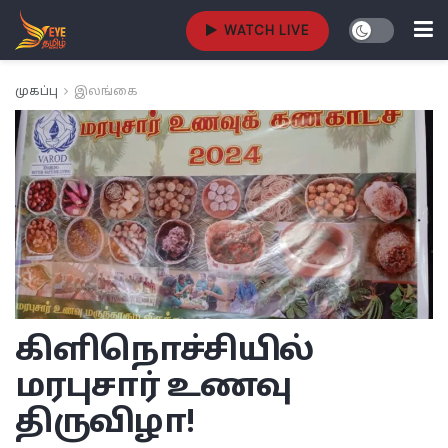
WATCH LIVE
முகப்பு
இலங்கை
கிளிநொச்சியில்
மரபுசார் உணவு
திருவிழா!