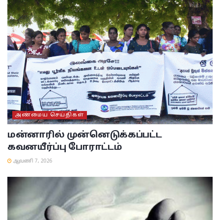
அண்மைய செய்திகள்
மன்னாரில் முன்னெடுக்கப்பட்ட
கவனயீர்ப்பு போராட்டம்
ஆவணி 7, 2026