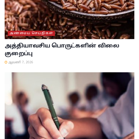
அண்மைய செய்திகள்
அத்தியாவசிய பொருட்களின் விலை
குறைப்பு
ஆவணி 7, 2026