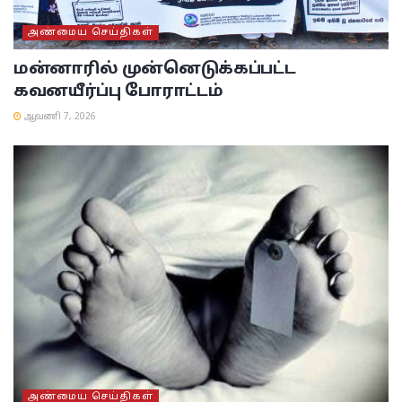
அண்மைய செய்திகள்
மன்னாரில் முன்னெடுக்கப்பட்ட
கவனயீர்ப்பு போராட்டம்
ஆவணி 7, 2026
அண்மைய செய்திகள்