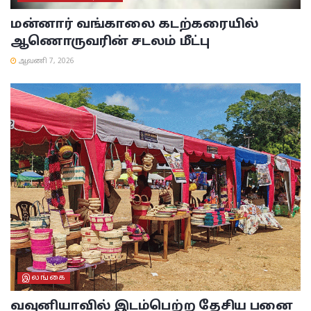
மன்னார் வங்காலை கடற்கரையில்
ஆணொருவரின் சடலம் மீட்பு
ஆவணி 7, 2026
இலங்கை
வவுனியாவில் இடம்பெற்ற தேசிய பனை