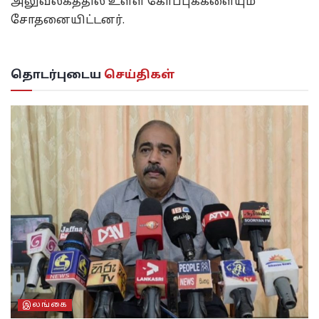
அலுவலகத்தில் உள்ள கோப்புக்களையும்
சோதனையிட்டனர்.
தொடர்புடைய
செய்திகள்
இலங்கை