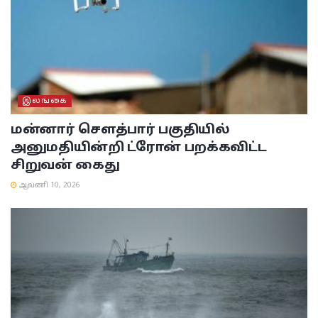
இலங்கை
மன்னார் சௌத்பார் பகுதியில்
அனுமதியின்றி ட்ரோன் பறக்கவிட்ட
சிறுவன் கைது
ஆவணி 10, 2026