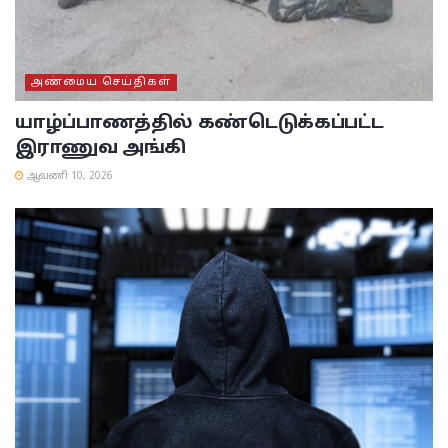
அண்மைய செய்திகள்
யாழ்ப்பாணத்தில் கண்டெடுக்கப்பட்ட
இராணுவ அங்கி
ஆவணி 10, 2026