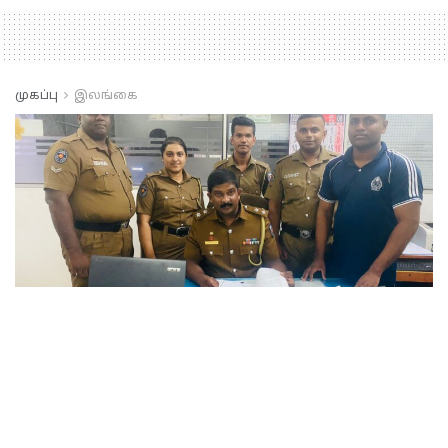
முகப்பு
இலங்கை
Jaffna
யாழில்
ஆள்மாறாட்டம் செய்த
இரு பெண்கள்