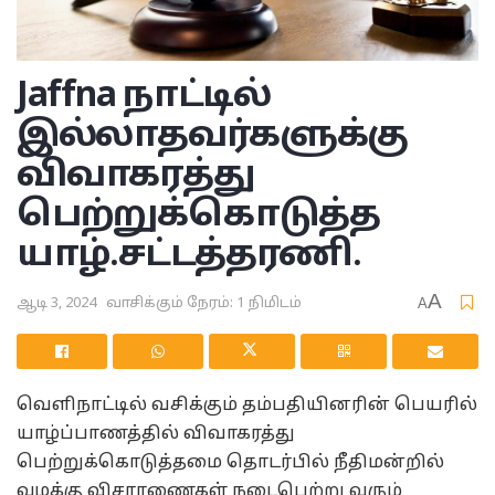
Jaffna
நாட்டில்
இல்லாதவர்களுக்கு
விவாகரத்து
பெற்றுக்கொடுத்த
யாழ்.சட்டத்தரணி.
A
ஆடி 3, 2024
வாசிக்கும் நேரம்: 1 நிமிடம்
A
வெளிநாட்டில் வசிக்கும் தம்பதியினரின் பெயரில்
யாழ்ப்பாணத்தில் விவாகரத்து
பெற்றுக்கொடுத்தமை தொடர்பில் நீதிமன்றில்
வழக்கு விசாரணைகள் நடைபெற்று வரும்