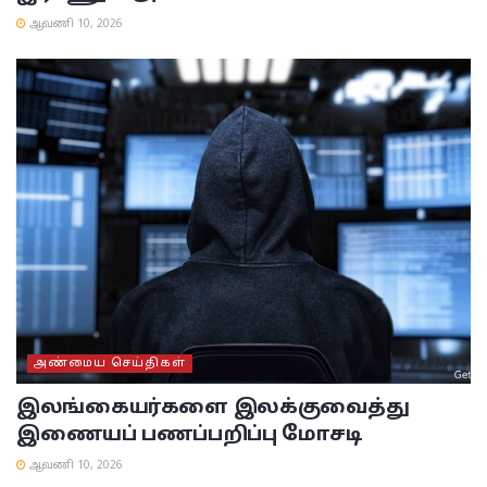
ஆவணி 10, 2026
அண்மைய செய்திகள்
இலங்கையர்களை இலக்குவைத்து
இணையப் பணப்பறிப்பு மோசடி
ஆவணி 10, 2026