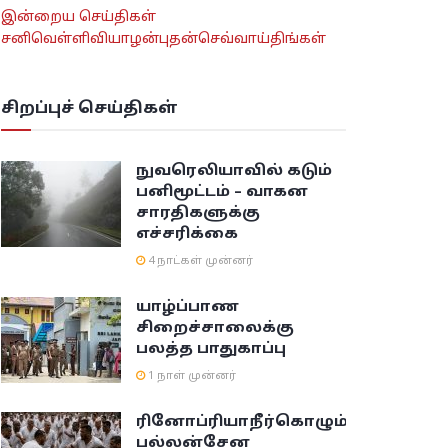
இன்றைய செய்திகள்
சனி
வெள்ளி
வியாழன்
புதன்
செவ்வாய்
திங்கள்
சிறப்புச் செய்திகள்
நுவரெலியாவில் கடும்
பனிமூட்டம் – வாகன
சாரதிகளுக்கு
எச்சரிக்கை
4 நாட்கள் முன்னர்
யாழ்ப்பாண
சிறைச்சாலைக்கு
பலத்த பாதுகாப்பு
1 நாள் முன்னர்
ரினோப்ரியா
நீர்கொழும்பு
பல்லன்சேன