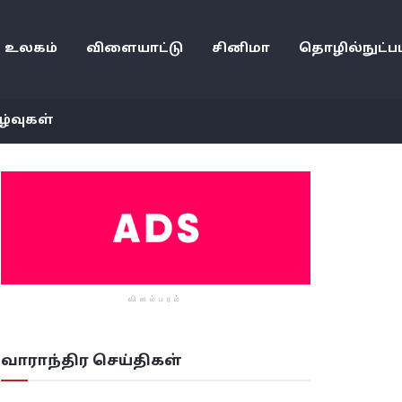
உலகம்
விளையாட்டு
சினிமா
தொழில்நுட்பம
ழ்வுகள்
விளம்பரம்
வாராந்திர செய்திகள்