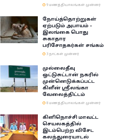
9 மணத்தியாலங்கள் முன்னர்
நோய்த்தொற்றுகள்
ஏற்படும் அபாயம் –
இலங்கை பொது
சுகாதார
பரிசோதகர்கள் சங்கம்
3 நாட்கள் முன்னர்
முல்லைதீவு
ஒட்டுசுட்டான் நகரில்
முன்னெடுக்கப்பட்ட
கிளீன் ஸ்ரீலங்கா
வேலைத்திட்டம்
8 மணத்தியாலங்கள் முன்னர்
கிளிநொச்சி மாவட்ட
செயலகத்தில்
இடம்பெற்ற விசேட
கலந்துரையாடல்