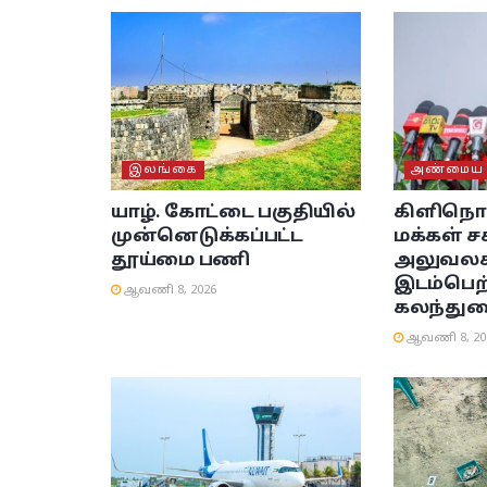
இலங்கை
அண்மைய ச
யாழ். கோட்டை பகுதியில்
கிளிநொச
முன்னெடுக்கப்பட்ட
மக்கள் சக
தூய்மை பணி
அலுவலகத
இடம்பெற
ஆவணி 8, 2026
கலந்துர
ஆவணி 8, 20