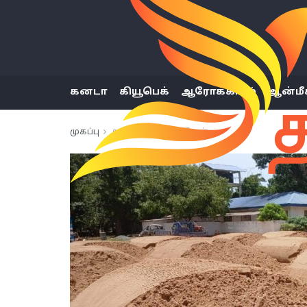
கனடா
கியூபெக்
ஆரோக்கியம்
ஆன்மீ
முகப்பு
அண்மைய செய்திகள்