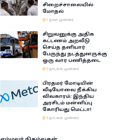
சிறைச்சாலையில்
மோதல்
1 நாள் முன்னர்
சிறுவனுக்கு அதிக
கட்டணம் அறவீடு
செய்த தனியார்
பேருந்து நடத்துனருக்கு
ஒரு வார பணித்தடை
3 நாட்கள் முன்னர்
பிரதமர் மோடியின்
வீடியோவை நீக்கிய
விவகாரம்: இந்திய
அரசிடம் மன்னிப்பு
கோரியது மெட்டா!
3 நாட்கள் முன்னர்
எம்மவர் நிகழ்வுகள்