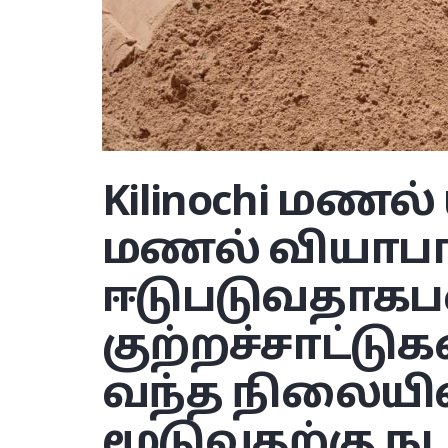
Kilinochi
மணல் 
மணல் வியாபார
ஈடுபடுவதாகபல
குற்றச்சாட்டு
வந்த நிலையி
மூடுவதற்கு ந