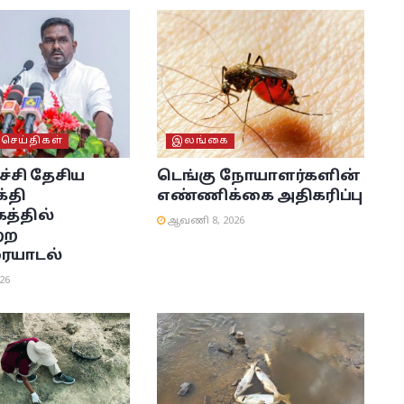
ெய்திகள்
இலங்கை
்சி தேசிய
டெங்கு நோயாளர்களின்
்தி
எண்ணிக்கை அதிகரிப்பு
்தில்
ஆவணி 8, 2026
்ற
ையாடல்
26