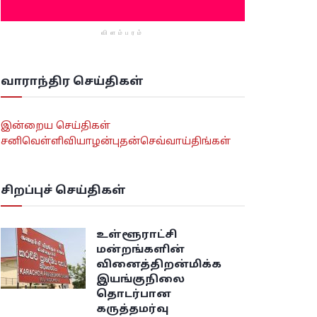
விளம்பரம்
வாராந்திர செய்திகள்
இன்றைய செய்திகள்
சனி
வெள்ளி
வியாழன்
புதன்
செவ்வாய்
திங்கள்
சிறப்புச் செய்திகள்
உள்ளூராட்சி
மன்றங்களின்
வினைத்திறன்மிக்க
இயங்குநிலை
தொடர்பான
கருத்தமர்வு