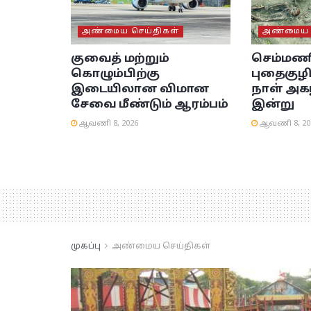
அண்மைய செய்திகள்
அண்மைய ச
குவைத் மற்றும்
செம்மண
கொழும்பிற்கு
புதைகுழி
இடையிலான விமான
நாள் அக
சேவை மீண்டும் ஆரம்பம்
இன்று
ஆவணி 8, 2026
ஆவணி 8, 20
முகப்பு
அண்மைய செய்திகள்