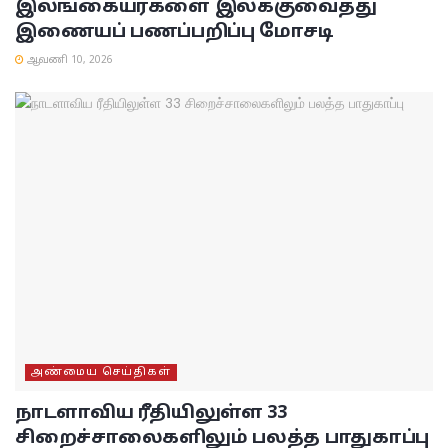
இலங்கையர்களை இலக்குவைத்து
இணையப் பணப்பறிப்பு மோசடி
ஆவணி 10, 2026
அண்மைய செய்திகள்
நாடளாவிய ரீதியிலுள்ள 33
சிறைச்சாலைகளிலும் பலத்த பாதுகாப்பு