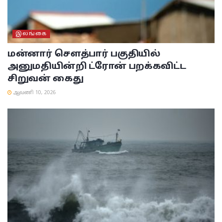
இலங்கை
மன்னார் சௌத்பார் பகுதியில்
அனுமதியின்றி ட்ரோன் பறக்கவிட்ட
சிறுவன் கைது
ஆவணி 10, 2026