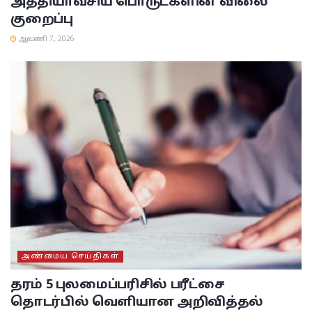
அத்தியாவசிய பொருட்களின் விலை
குறைப்பு
ஆவணி 7, 2026
அண்மைய செய்திகள்
தரம் 5 புலமைப்பரிசில் பரீட்சை
தொடர்பில் வெளியான அறிவித்தல்