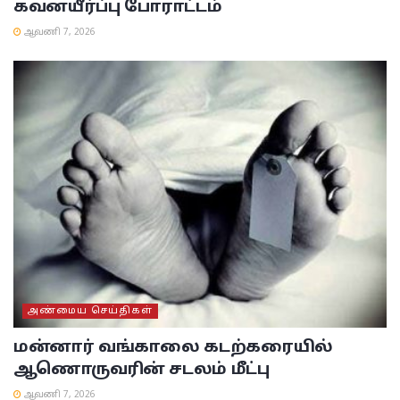
கவனயீர்ப்பு போராட்டம்
ஆவணி 7, 2026
அண்மைய செய்திகள்
மன்னார் வங்காலை கடற்கரையில்
ஆணொருவரின் சடலம் மீட்பு
ஆவணி 7, 2026