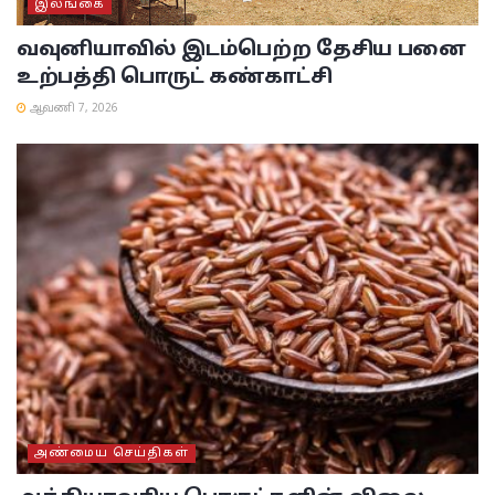
இலங்கை
வவுனியாவில் இடம்பெற்ற தேசிய பனை
உற்பத்தி பொருட் கண்காட்சி
ஆவணி 7, 2026
அண்மைய செய்திகள்