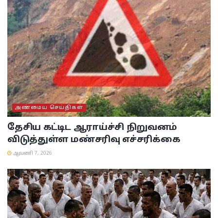
அண்மைய செய்திகள்
தேசிய கட்டிட ஆராய்ச்சி நிறுவனம்
விடுத்துள்ள மண்சரிவு எச்சரிக்கை
ஆவணி 7, 2026