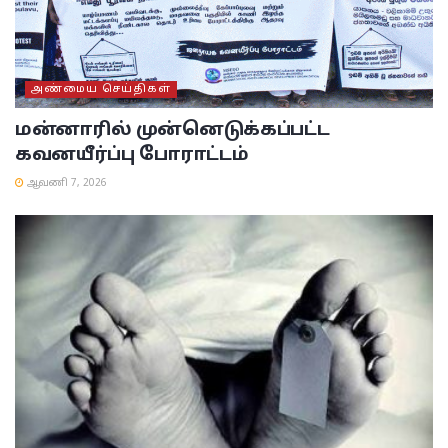
அண்மைய செய்திகள்
மன்னாரில் முன்னெடுக்கப்பட்ட
கவனயீர்ப்பு போராட்டம்
ஆவணி 7, 2026