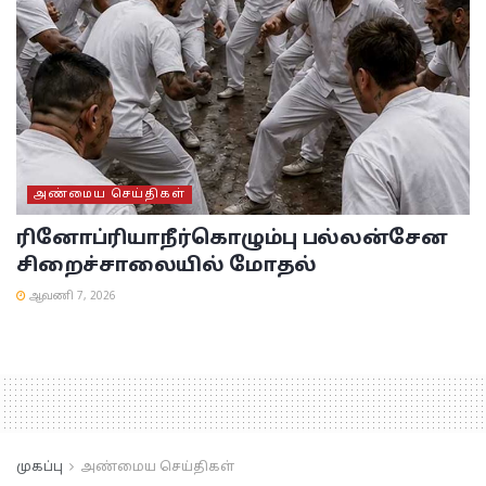
அண்மைய செய்திகள்
ரினோப்ரியா
நீர்கொழும்பு பல்லன்சேன
சிறைச்சாலையில் மோதல்
ஆவணி 7, 2026
முகப்பு
அண்மைய செய்திகள்