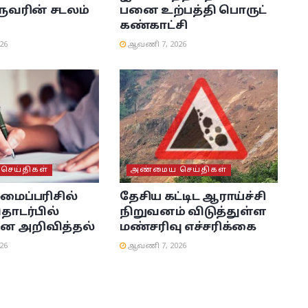
ரின் சடலம்
பனை உற்பத்தி பொருட்
கண்காட்சி
26
ஆவணி 7, 2026
ெய்திகள்
அண்மைய செய்திகள்
லமைப்பரிசில்
தேசிய கட்டிட ஆராய்ச்சி
தொடர்பில்
நிறுவனம் விடுத்துள்ள
ன அறிவித்தல்
மண்சரிவு எச்சரிக்கை
26
ஆவணி 7, 2026