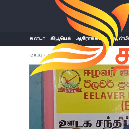
கனடா
கியூபெக்
ஆரோக்கியம்
ஆன்மீ
முகப்பு
அண்மைய செய்திகள்