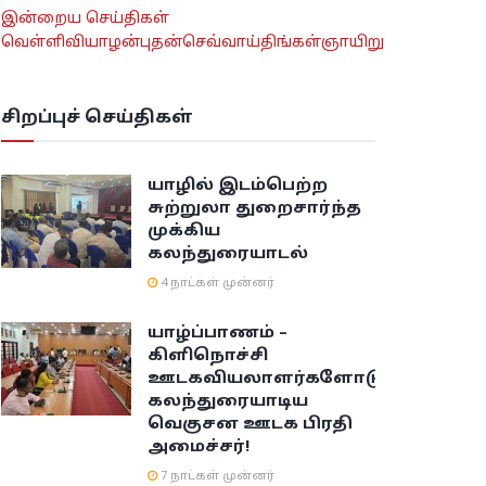
இன்றைய செய்திகள்
வெள்ளி
வியாழன்
புதன்
செவ்வாய்
திங்கள்
ஞாயிறு
சிறப்புச் செய்திகள்
யாழில் இடம்பெற்ற
சுற்றுலா துறைசார்ந்த
முக்கிய
கலந்துரையாடல்
4 நாட்கள் முன்னர்
யாழ்ப்பாணம் –
கிளிநொச்சி
ஊடகவியலாளர்களோடு
கலந்துரையாடிய
வெகுசன ஊடக பிரதி
அமைச்சர்!
7 நாட்கள் முன்னர்