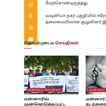
மேற்கொண்டிருந்தது.
வவுனியா நகர் பகுதியில் ஈ
தலைமையிலான குழுவினர் இந
தொடர்புடைய
செய்திகள்
அண்மைய செய்திகள்
அண்மைய ச
மன்னாரில்
மன்னார
முன்னெடுக்கப்பட்ட
கடற்கரை