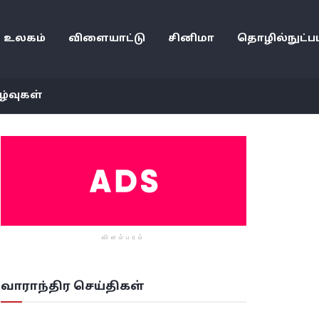
உலகம்
விளையாட்டு
சினிமா
தொழில்நுட்பம
ழ்வுகள்
விளம்பரம்
வாராந்திர செய்திகள்