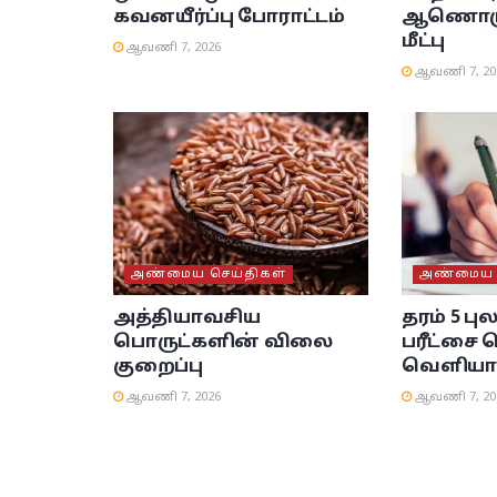
கவனயீர்ப்பு போராட்டம்
ஆணொருவ
மீட்பு
ஆவணி 7, 2026
ஆவணி 7, 20
அண்மைய செய்திகள்
அண்மைய ச
அத்தியாவசிய
தரம் 5 பு
பொருட்களின் விலை
பரீட்சை 
குறைப்பு
வெளியா
ஆவணி 7, 2026
ஆவணி 7, 20