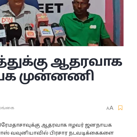
த்துக்கு ஆதரவாக
யக முன்னணி
A
ங்கை
A
 பிரேமதாசாவுக்கு ஆதரவாக ஈழவர் ஜனநாயக
ோஸ் வவுனியாவில் பிரசார நடவடிக்கைகளை