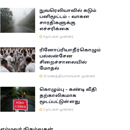
நுவரெலியாவில் கடும்
பனிமூட்டம் – வாகன
சாரதிகளுக்கு
எச்சரிக்கை
4 நாட்கள் முன்னர்
ரினோப்ரியா
நீர்கொழும்பு
பல்லன்சேன
சிறைச்சாலையில்
மோதல்
20 மணத்தியாலங்கள் முன்னர்
கொழும்பு – கண்டி வீதி
தற்காலிகமாக
மூடப்பட்டுள்ளது
5 நாட்கள் முன்னர்
எம்மவர் நிகழ்வுகள்