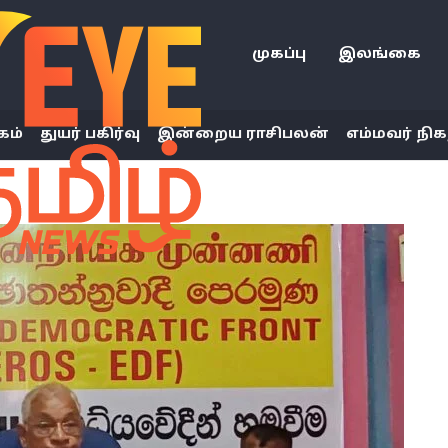
முகப்பு
இலங்கை
கம்
துயர் பகிர்வு
இன்றைய ராசிபலன்
எம்மவர் நிக