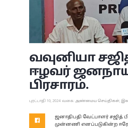
வவுனியா
சஜி
ஈழவர் ஜனநா
பிரசாரம்.
புரட்டாதி 10, 2024
வகை:
அண்மைய செய்திகள்
,
இல
ஜனாதிபதி வேட்பாளர் சஜித்
முன்னணி எனப்படுகின்ற ஈர