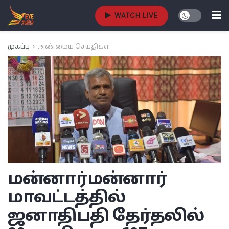
WATCH LIVE
முகப்பு
அண்மைய செய்திகள்
மன்னார்
மன்னார்
மாவட்டத்தில்
ஜனாதிபதி தேர்தலில்