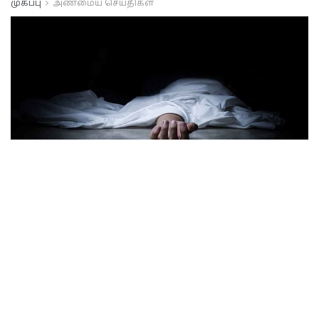
முகப்பு
அண்மைய செய்திகள்
யாழில்.13 வயது
சிறுவன் உள்ளிட்ட
மூவர் தவறான
முடிவால் உயிர்மாய்ப்பு.
A
புரட்டாதி 17, 2024
A