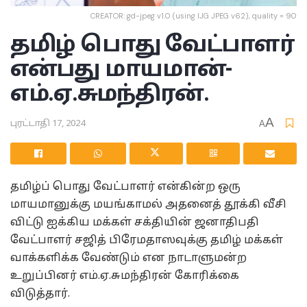
CREATOR: gd-jpeg v1.0 (using IJG JPEG v62), quality = 90
தமிழ் பொது வேட்பாளர்
என்பது மாயமான்-
எம்.ஏ.சுமந்திரன்.
A
புரட்டாதி 17, 2024
A
தமிழ்ப் பொது வேட்பாளர் என்கின்ற ஒரு
மாயமானுக்கு மயங்காமல் அதனைத் தூக்கி வீசி
விட்டு ஐக்கிய மக்கள் சக்தியின் ஜனாதிபதி
வேட்பாளர் சஜித் பிரேமதாஸவுக்கு தமிழ் மக்கள்
வாக்களிக்க வேண்டும் என நாடாளுமன்ற
உறுப்பினர் எம்.ஏ.சுமந்திரன் கோரிக்கை
விடுத்தார்.