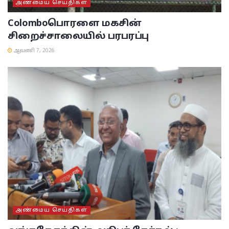
அண்மைய செய்திகள்
Colombo
பொரளை மகசின்
சிறைச்சாலையில் பரபரப்பு
ஆவணி 7, 2026
அண்மைய செய்திகள்