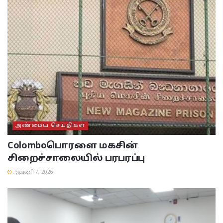
அண்மைய செய்திகள்
Colombo
பொரளை மகசின்
சிறைச்சாலையில் பரபரப்பு
ஆவணி 7, 2026