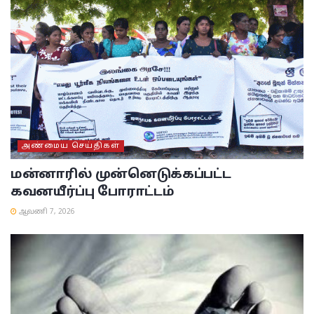
அண்மைய செய்திகள்
மன்னாரில் முன்னெடுக்கப்பட்ட
கவனயீர்ப்பு போராட்டம்
ஆவணி 7, 2026