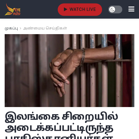
WATCH LIVE
முகப்பு
அண்மைய செய்திகள்
இலங்கை சிறையில்
அடைக்கப்பட்டிருந்த