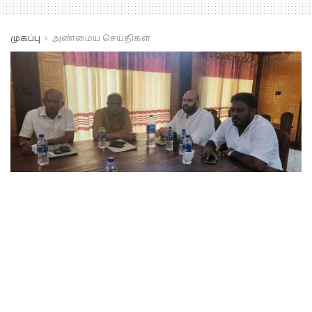
முகப்பு
அண்மைய செய்திகள்
தமிழரசுக்கட்சியின்
நியமனக்குழு மீண்டும்
கூடியது.
A
ஐப்பசி 6, 2024
A