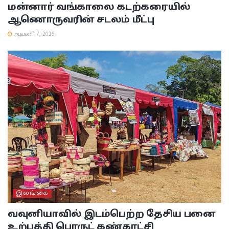
மன்னார் வங்காலை கடற்கரையில்
ஆணொருவரின் சடலம் மீட்பு
ஆவணி 7, 2026
இலங்கை
வவுனியாவில் இடம்பெற்ற தேசிய பனை
உற்பத்தி பொருட் கண்காட்சி