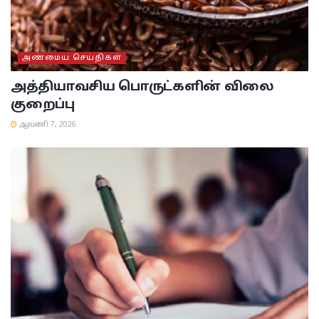
அண்மைய செய்திகள்
அத்தியாவசிய பொருட்களின் விலை
குறைப்பு
ஆவணி 7, 2026