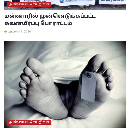
அண்மைய செய்திகள்
மன்னாரில் முன்னெடுக்கப்பட்ட
கவனயீர்ப்பு போராட்டம்
ஆவணி 7, 2026
அண்மைய செய்திகள்