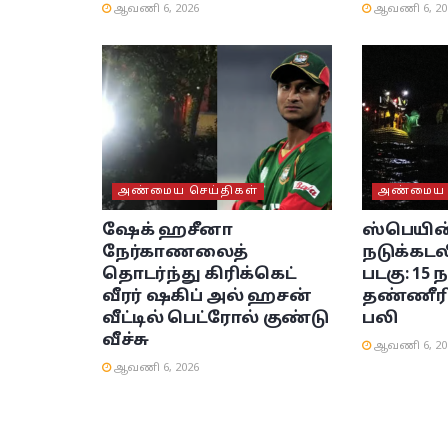
ஆவணி 6, 2026
ஆவணி 6, 20
அண்மைய செய்திகள்
அண்மைய ச
ஷேக் ஹசீனா
ஸ்பெயின
நேர்காணலைத்
நடுக்கட
தொடர்ந்து கிரிக்கெட்
படகு: 15
வீரர் ஷகிப் அல் ஹசன்
தண்ணீரி
வீட்டில் பெட்ரோல் குண்டு
பலி
வீச்சு
ஆவணி 6, 20
ஆவணி 6, 2026