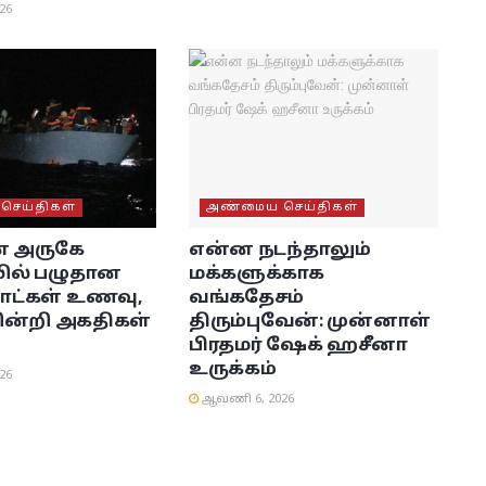
26
ெய்திகள்
அண்மைய செய்திகள்
் அருகே
என்ன நடந்தாலும்
லில் பழுதான
மக்களுக்காக
 நாட்கள் உணவு,
வங்கதேசம்
ன்றி அகதிகள்
திரும்புவேன்: முன்னாள்
பிரதமர் ஷேக் ஹசீனா
உருக்கம்
26
ஆவணி 6, 2026