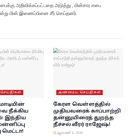
பைக்கு அறிவிக்கப்பட்டதை அடுத்து , மின்சார சபை
ன்று மின் இணைப்பினை சீர் செய்தனர்.
ெய்திகள்
அண்மைய செய்திகள்
மோடியின்
கேரள வெள்ளத்தில்
ை நீக்கிய
முதியவரைக் காப்பாற்றி
: இந்திய
தன்னுயிரைத் துறந்த
மன்னிப்பு
நீச்சல் வீரர் ராஜேஷ்!
 மெட்டா!
ஆவணி 6, 2026