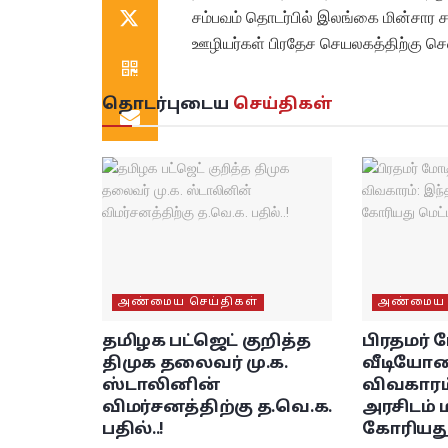
சம்பவம் தொடர்பில் இலங்கை மின்சார ச
ஊழியர்கள் பிரதேச செயலகத்திற்கு செ
தொடர்புடைய
செய்திகள்
அண்மைய செய்திகள்
அண்மைய ச
தமிழக பட்ஜெட் குறித்த
பிரதமர் 
திமுக தலைவர் மு.க.
வீடியோவ
ஸ்டாலினின்
விவகாரம்
விமர்சனத்திற்கு த.வெ.க.
அரசிடம் 
பதில்..!
கோரியது