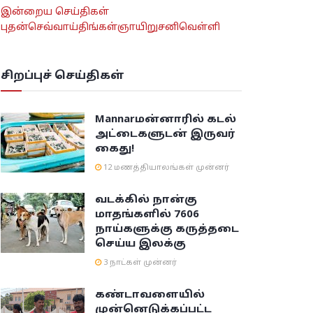
இன்றைய செய்திகள்
புதன்
செவ்வாய்
திங்கள்
ஞாயிறு
சனி
வெள்ளி
சிறப்புச் செய்திகள்
Mannar
மன்னாரில் கடல்
அட்டைகளுடன் இருவர்
கைது!
12 மணத்தியாலங்கள் முன்னர்
வடக்கில் நான்கு
மாதங்களில் 7606
நாய்களுக்கு கருத்தடை
செய்ய இலக்கு
3 நாட்கள் முன்னர்
கண்டாவளையில்
முன்னெடுக்கப்பட்ட