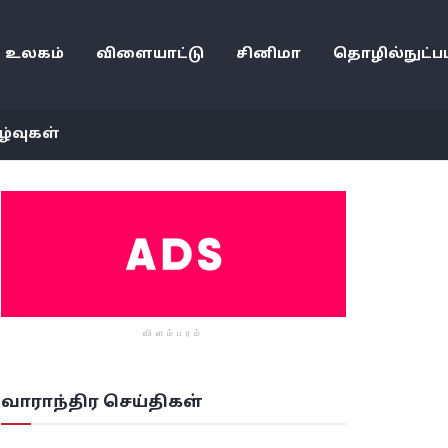
உலகம்
விளையாட்டு
சினிமா
தொழில்நுட்பம
ழ்வுகள்
விளம்பரம்
வாராந்திர செய்திகள்