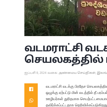
வடமராட்சி வடக
செயலகத்தில் ம
ஐப்பசி 8, 2024
வகை:
அண்மைய செய்திகள்
,
இலங
வடமராட்சி வடக்கு பிரதேச செயலகத்தின
ஒழுக்கு ஏற்பட்டு மின் வடத்தில் தீ பரம்பல
ஊழியர்கள் துரிதமாக செயற்பட்டமையால் 
தவிர்க்கப்பட்டதாக தெரிவிக்கப்படுகிறது