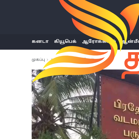
கனடா
கியூபெக்
ஆரோக்கியம்
ஆன்மீ
முகப்பு
அண்மைய செய்திகள்