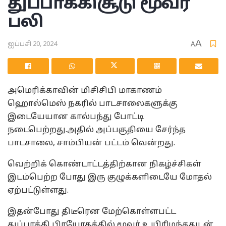
துப்பாக்கிசூடு மூவர்
பலி
A
ஐப்பசி 20, 2024
A
அமெரிக்காவின் மிசிசிபி மாகாணம்
ஹொல்மெஸ் நகரில் பாடசாலைகளுக்கு
இடையேயான கால்பந்து போட்டி
நடைபெற்றது.அதில் அப்பகுதியை சேர்ந்த
பாடசாலை, சாம்பியன் பட்டம் வென்றது.
வெற்றிக் கொண்டாட்டத்திற்கான நிகழ்ச்சிகள்
இடம்பெற்ற போது இரு குழுக்களிடையே மோதல்
ஏற்பட்டுள்ளது.
இதன்போது திடீரென மேற்கொள்ளபட்ட
துப்பாக்கி பிரயோகத்தில் மூவர் உயிரிழந்ததுடன்