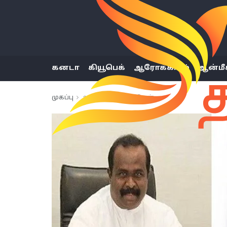
கனடா
கியூபெக்
ஆரோக்கியம்
ஆன்மீ
முகப்பு
அண்மைய செய்திகள்