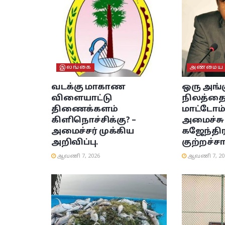
இலங்கை
அண்மைய ச
வடக்கு மாகாண
ஒரு அங்
விளையாட்டு
நிலத்தைய
திணைக்களம்
மாட்டோம்”
கிளிநொச்சிக்கு? –
அமைச்சு 
அமைச்சர் முக்கிய
கஜேந்திர
அறிவிப்பு.
குற்றச்சா
ஆவணி 7, 2026
ஆவணி 7, 20