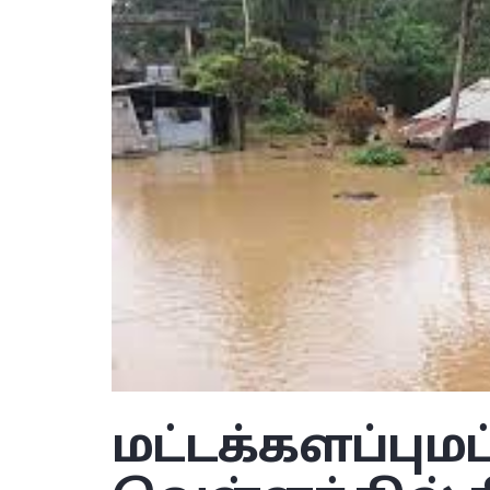
மட்டக்களப்பு
மட