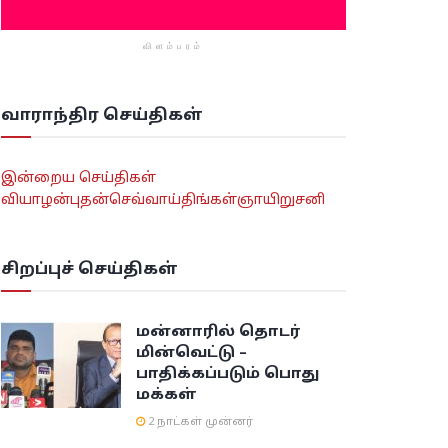
விளம்பரம்
வாராந்திர செய்திகள்
இன்றைய செய்திகள்
வியாழன்
புதன்
செவ்வாய்
திங்கள்
ஞாயிறு
சனி
சிறப்புச் செய்திகள்
மன்னாரில் தொடர்
மின்வெட்டு –
பாதிக்கப்படும் பொது
மக்கள்
2 நாட்கள் முன்னர்