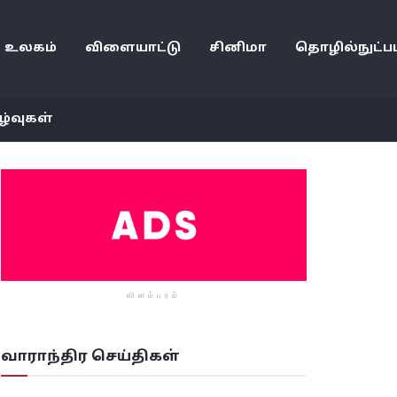
உலகம்
விளையாட்டு
சினிமா
தொழில்நுட்பம
ழ்வுகள்
விளம்பரம்
வாராந்திர செய்திகள்