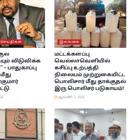
ெய்திகள்
இலங்கை
குல
மட்டக்களப்பு
ும் விடுவிக்க
வெல்லாவெளியில்
 – பாதுகாப்பு
கசிப்பு உற்பத்தி
மீது
நிலையம் முற்றுகையிட்ட
குமார்
பொலிசார் மீது தாக்குதல்
ட்டு
இரு பொலிசர் படுகாயம்!
26
ஆவணி 7, 2026