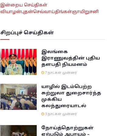
இன்றைய செய்திகள்
வியாழன்
புதன்
செவ்வாய்
திங்கள்
ஞாயிறு
சனி
சிறப்புச் செய்திகள்
இலங்கை
இராணுவத்தின் புதிய
தளபதி நியமனம்
7 நாட்கள் முன்னர்
யாழில் இடம்பெற்ற
சுற்றுலா துறைசார்ந்த
முக்கிய
கலந்துரையாடல்
3 நாட்கள் முன்னர்
நோய்த்தொற்றுகள்
ஏற்படும் அபாயம் –