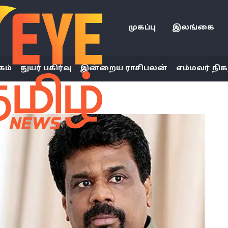
முகப்பு
இலங்கை
கம்
துயர் பகிர்வு
இன்றைய ராசிபலன்
எம்மவர் நிக