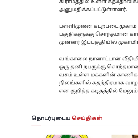
கிராமத்தில் உள்ள கத்தோலிக்
அனுமதிக்கப்பட்டுள்ளனர்.
பள்ளிமுனை கடற்படை முகாம் அ
பகுதிகளுக்கு சொந்தமான காண
முன்னர் இப்பகுதியில் முகாமிட
வங்காலை நானாட்டான் வீதியி
ஒரு தனி நபருக்கு சொந்தமான
வசம் உள்ள மக்களின் காணிகள
நிலங்களில் சுதந்திரமாக வா
என குறித்த கடிதத்தில் மேலும் 
தொடர்புடைய
செய்திகள்