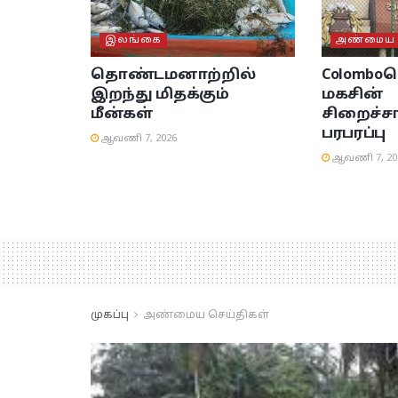
இலங்கை
அண்மைய ச
தொண்டமனாற்றில்
Colombo
இறந்து மிதக்கும்
மகசின்
மீன்கள்
சிறைச்ச
பரபரப்பு
ஆவணி 7, 2026
ஆவணி 7, 20
முகப்பு
அண்மைய செய்திகள்