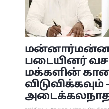
மன்னார்
மன்னா
படையினர் வச
மக்களின் க
விடுவிக்கவும் 
அடைக்கலநாத