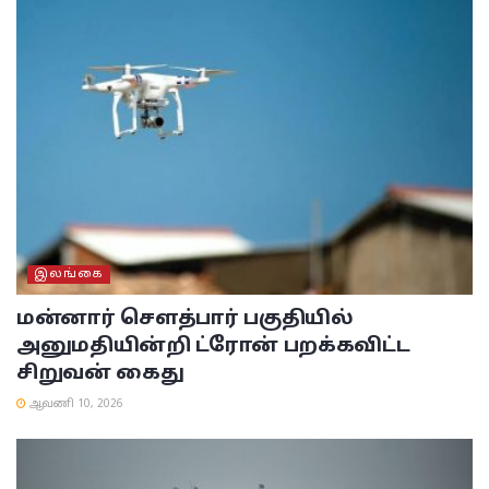
இலங்கை
மன்னார் சௌத்பார் பகுதியில்
அனுமதியின்றி ட்ரோன் பறக்கவிட்ட
சிறுவன் கைது
ஆவணி 10, 2026