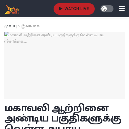
WATCH LIVE
முகப்பு
இலங்கை
மகாவலி ஆற்றினை
அண்டிய பகுதிகளுக்கு