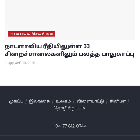
அண்மைய செய்திகள்
நாடளாவிய ரீதியிலுள்ள 33
சிறைச்சாலைகளிலும் பலத்த பாதுகாப்பு
ஆவணி 10, 2026
முகப்பு
இலங்கை
உலகம்
விளையாட்டு
சினிமா
தொழில்நுட்பம்
+94 77 812 0744