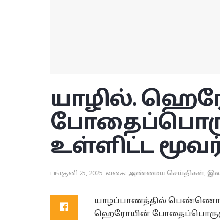
யாழில். ஹெர
போதைப்பொரு
உள்ளிட்ட மூவர
பங்குனி 25, 2025
வகை:
அண்மைய செய்திகள்
,
இல
யாழ்ப்பாணத்தில் பெண்ணொருவர
ஹெரோயின் போதைப்பொருளுடன