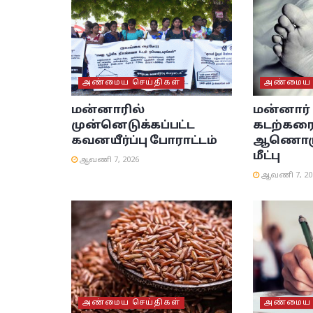
அண்மைய செய்திகள்
அண்மைய ச
மன்னாரில்
மன்னார
முன்னெடுக்கப்பட்ட
கடற்கரை
கவனயீர்ப்பு போராட்டம்
ஆணொருவ
மீட்பு
ஆவணி 7, 2026
ஆவணி 7, 20
அண்மைய செய்திகள்
அண்மைய ச