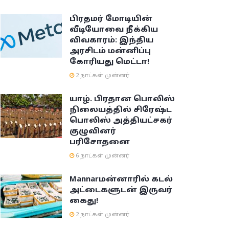
பிரதமர் மோடியின்
வீடியோவை நீக்கிய
விவகாரம்: இந்திய
அரசிடம் மன்னிப்பு
கோரியது மெட்டா!
2 நாட்கள் முன்னர்
யாழ். பிரதான பொலிஸ்
நிலையத்தில் சிரேஷ்ட
பொலிஸ் அத்தியட்சகர்
குழுவினர்
பரிசோதனை
6 நாட்கள் முன்னர்
Mannar
மன்னாரில் கடல்
அட்டைகளுடன் இருவர்
கைது!
2 நாட்கள் முன்னர்