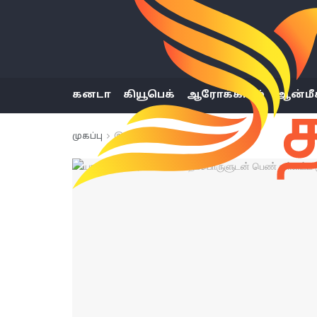
கனடா
கியூபெக்
ஆரோக்கியம்
ஆன்மீ
முகப்பு
இலங்கை