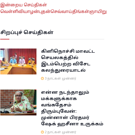
இன்றைய செய்திகள்
வெள்ளி
வியாழன்
புதன்
செவ்வாய்
திங்கள்
ஞாயிறு
சிறப்புச் செய்திகள்
கிளிநொச்சி மாவட்ட
செயலகத்தில்
இடம்பெற்ற விசேட
கலந்துரையாடல்
3 நாட்கள் முன்னர்
என்ன நடந்தாலும்
மக்களுக்காக
வங்கதேசம்
திரும்புவேன்:
முன்னாள் பிரதமர்
ஷேக் ஹசீனா உருக்கம்
2 நாட்கள் முன்னர்