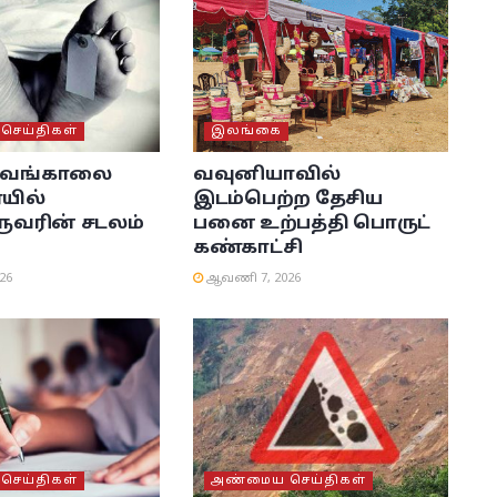
ெய்திகள்
இலங்கை
் வங்காலை
வவுனியாவில்
யில்
இடம்பெற்ற தேசிய
ரின் சடலம்
பனை உற்பத்தி பொருட்
கண்காட்சி
26
ஆவணி 7, 2026
ெய்திகள்
அண்மைய செய்திகள்