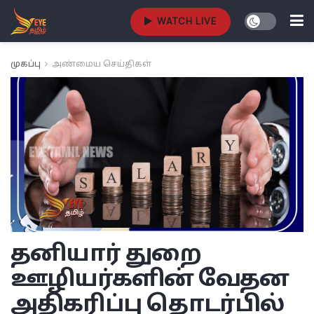
WATCH LIVE
முகப்பு
அண்மைய செய்திகள்
தனியார் துறை
ஊழியர்களின் வேதன
அதிகரிப்பு தொடர்பில்