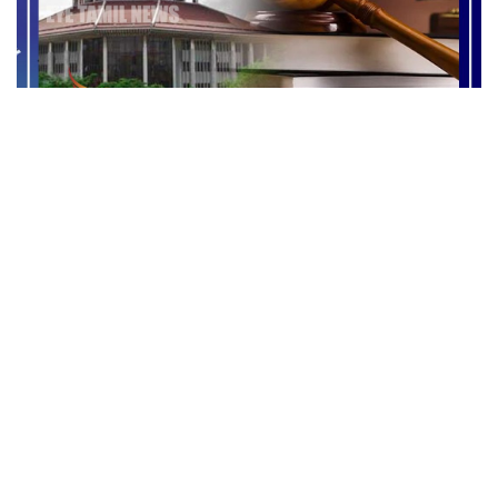
உள்ளூராட்சி தேர்தல் –
வேட்புமனுக்களை
ஏற்குமாறு
மேன்முறையீட்டு
நீதிமன்றம் உத்தரவு
A
சித்திரை 2, 2025
A
உள்ளூராட்சி தேர்தலுக்காக சமர்ப்பிக்கப்பட்ட