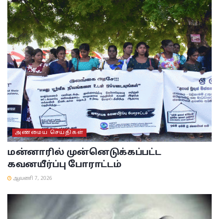
அண்மைய செய்திகள்
மன்னாரில் முன்னெடுக்கப்பட்ட
கவனயீர்ப்பு போராட்டம்
ஆவணி 7, 2026