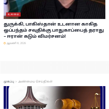
உலகம்
துருக்கி, பாகிஸ்தான் உடனான காகித
ஒப்பந்தம் சவுதிக்கு பாதுகாப்பைத் தராது
– ஈரான் கடும் விமர்சனம்!
ஆவணி 8, 2026
முகப்பு
அண்மைய செய்திகள்