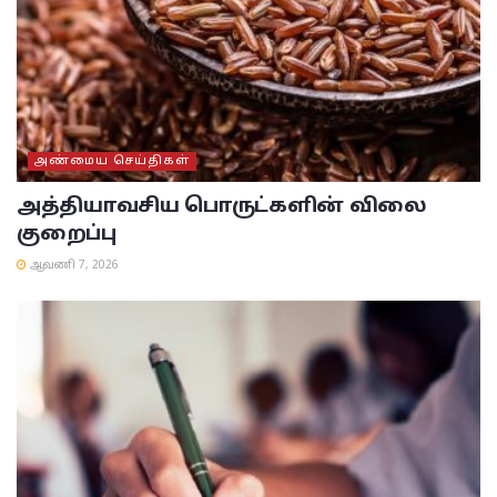
அண்மைய செய்திகள்
அத்தியாவசிய பொருட்களின் விலை
குறைப்பு
ஆவணி 7, 2026