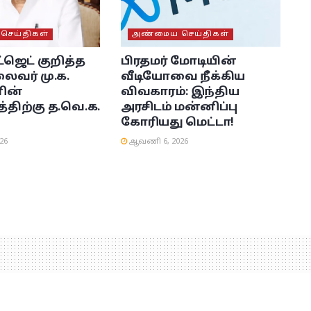
ெய்திகள்
அண்மைய செய்திகள்
்ஜெட் குறித்த
பிரதமர் மோடியின்
ைவர் மு.க.
வீடியோவை நீக்கிய
ின்
விவகாரம்: இந்திய
்திற்கு த.வெ.க.
அரசிடம் மன்னிப்பு
கோரியது மெட்டா!
26
ஆவணி 6, 2026