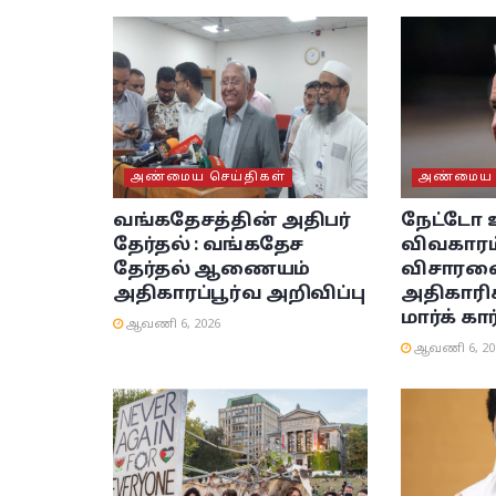
அண்மைய செய்திகள்
அண்மைய ச
வங்கதேசத்தின் அதிபர்
நேட்டோ 
தேர்தல் : வங்கதேச
விவகாரம்
தேர்தல் ஆணையம்
விசாரண
அதிகாரப்பூர்வ அறிவிப்பு
அதிகாரிக
மார்க் கா
ஆவணி 6, 2026
ஆவணி 6, 20