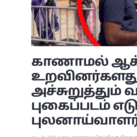
காணாமல் ஆக்
உறவினர்களது
அச்சுறுத்தும்
புகைப்படம் எட
புலனாய்வாளர்