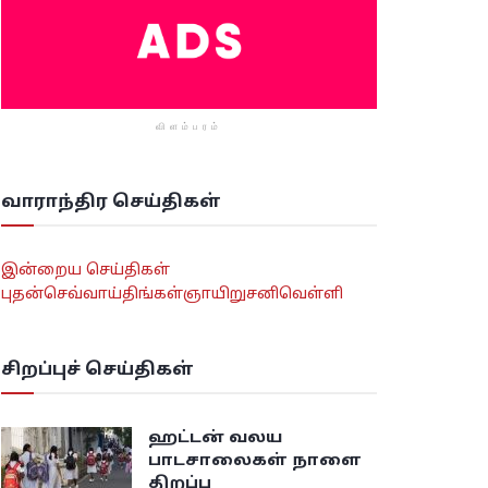
விளம்பரம்
வாராந்திர செய்திகள்
இன்றைய செய்திகள்
புதன்
செவ்வாய்
திங்கள்
ஞாயிறு
சனி
வெள்ளி
சிறப்புச் செய்திகள்
ஹட்டன் வலய
பாடசாலைகள் நாளை
திறப்பு