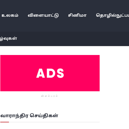
உலகம்
விளையாட்டு
சினிமா
தொழில்நுட்பம
ழ்வுகள்
விளம்பரம்
வாராந்திர செய்திகள்