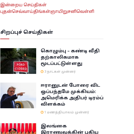
இன்றைய செய்திகள்
புதன்
செவ்வாய்
திங்கள்
ஞாயிறு
சனி
வெள்ளி
சிறப்புச் செய்திகள்
கொழும்பு – கண்டி வீதி
தற்காலிகமாக
மூடப்பட்டுள்ளது
3 நாட்கள் முன்னர்
ஈரானுடன் போரை விட
ஒப்பந்தமே முக்கியம்:
அமெரிக்க அதிபர் டிரம்ப்
விளக்கம்
1 மணத்தியாலம் முன்னர்
இலங்கை
இராணுவத்தின் புதிய