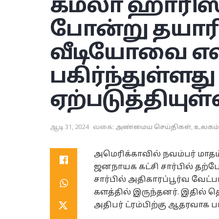
கமலா ஹாரிஸ்
போன்று தயாரி
வீடியோவை எல
பகிர்ந்துள்ளத
ஏற்படுத்தியுள்
ஆடி 31, 2024
வகை:
அண்மைய செய்திகள்
,
உலகம்
அமெரிக்காவில் நவம்பர் மாதம
ஜனநாயக கட்சி சார்பில் தற்ப
சார்பில் அதிகாரப்பூர்வ வேட்
களத்தில் இருந்தனர். இதில் த
அதிபர் ட்ரம்பிற்கு ஆதரவாக பா