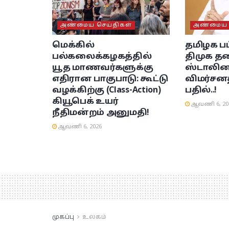
அண்மைய செய்திகள்
அண்மைய ச
மெக்கில்
தமிழக பட
பல்கலைக்கழகத்தில்
திமுக தல
யூத மாணவர்களுக்கு
ஸ்டாலின
எதிரான பாகுபாடு: கூட்டு
விமர்சனத
வழக்கிற்கு (Class-Action)
பதில்..!
கியூபெக் உயர்
ஆவணி 6, 20
நீதிமன்றம் அனுமதி!
ஆவணி 6, 2026
முகப்பு
உலகம்