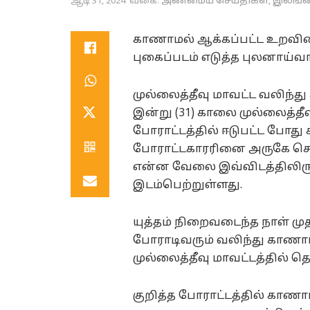
ஆடி 31, 2024
வகை:
அண்மைய செய்திகள்
,
இலங்
காணாமல் ஆக்கப்பட்ட உறவினர
புகைப்படம் எடுத்த புலனாய்வா
முல்லைத்தீவு மாவட்ட வலிந்
இன்று (31) காலை முல்லைத்தீவு
போராட்டத்தில் ஈடுபட்ட போது
போராட்டகாரரினை அருகே சென்
என்ன வேலை இவ்விடத்திலிருந்
இடம்பெற்றுள்ளது.
யுத்தம் நிறைவடைந்த நாள் மு
போராடிவரும் வலிந்து காணாம
முல்லைத்தீவு மாவட்டத்தில் தொ
குறித்த போராட்டத்தில் காணா