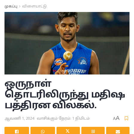
முகப்பு
விளையாட்டு
ஒருநாள்
தொடரிலிருந்து மதிஷ
பத்திரன விலகல்.
A
ஆவணி 1, 2024
வாசிக்கும் நேரம்: 1 நிமிடம்
A