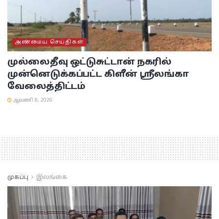
அண்மைய செய்திகள்
முல்லைதீவு ஒட்டுசுட்டான் நகரில்
முன்னெடுக்கப்பட்ட கிளீன் ஸ்ரீலங்கா
வேலைத்திட்டம்
ஆவணி 8, 2026
முகப்பு
இலங்கை