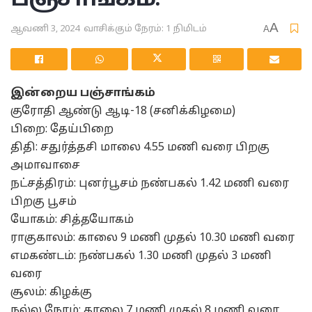
A
ஆவணி 3, 2024
வாசிக்கும் நேரம்: 1 நிமிடம்
A
இன்றைய பஞ்சாங்கம்
குரோதி ஆண்டு ஆடி-18 (சனிக்கிழமை)
பிறை: தேய்பிறை
திதி: சதுர்த்தசி மாலை 4.55 மணி வரை பிறகு
அமாவாசை
நட்சத்திரம்: புனர்பூசம் நண்பகல் 1.42 மணி வரை
பிறகு பூசம்
யோகம்: சித்தயோகம்
ராகுகாலம்: காலை 9 மணி முதல் 10.30 மணி வரை
எமகண்டம்: நண்பகல் 1.30 மணி முதல் 3 மணி
வரை
சூலம்: கிழக்கு
நல்ல நேரம்: காலை 7 மணி முதல் 8 மணி வரை