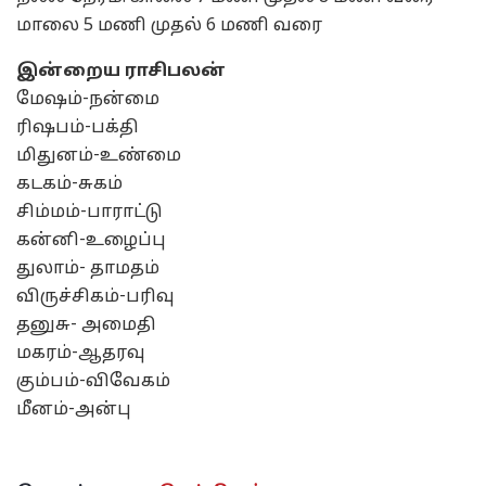
மாலை 5 மணி முதல் 6 மணி வரை
இன்றைய ராசிபலன்
மேஷம்-நன்மை
ரிஷபம்-பக்தி
மிதுனம்-உண்மை
கடகம்-சுகம்
சிம்மம்-பாராட்டு
கன்னி-உழைப்பு
துலாம்- தாமதம்
விருச்சிகம்-பரிவு
தனுசு- அமைதி
மகரம்-ஆதரவு
கும்பம்-விவேகம்
மீனம்-அன்பு