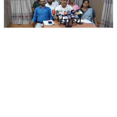
வேட்பாளர்கள் சமஸ்டி
முறையிலான அரசியல்
தீர்வை முன்வைக்க
வேண்டும் – ஜாட்சன்
பிகிராடோ
A
ஆவணி 1, 2024
வாசிக்கும் நேரம்: 1 நிமிடம்
A
வடக்கு கிழக்கு தமிழ் பேசும் மக்களாகிய நாம்