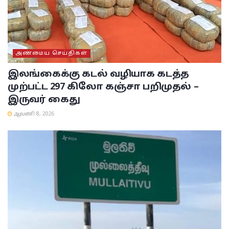
அண்மைய செய்திகள்
இலங்கைக்கு கடல் வழியாக கடத்த
முற்பட்ட 297 கிலோ கஞ்சா பறிமுதல் –
இருவர் கைது
ஆவணி 8, 2026