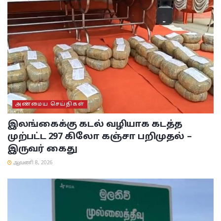
அண்மைய செய்திகள்
இலங்கைக்கு கடல் வழியாக கடத்த
முற்பட்ட 297 கிலோ கஞ்சா பறிமுதல் –
இருவர் கைது
ஆவணி 8, 2026