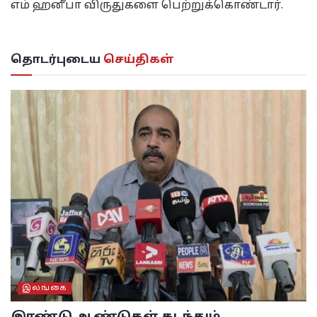
எம் ஹனீபா விருதுகளை பெற்றுக்கொண்டார்.
தொடர்புடைய
செய்திகள்
இலங்கை