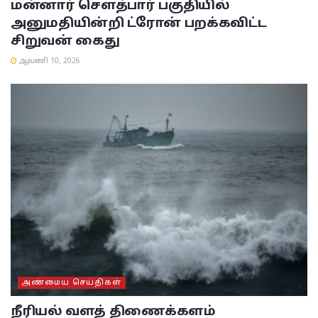
மன்னார் சௌத்பார் பகுதியில்
அனுமதியின்றி ட்ரோன் பறக்கவிட்ட
சிறுவன் கைது
ஆவணி 10, 2026
அண்மைய செய்திகள்
நீரியல் வளத் திணைக்களம்