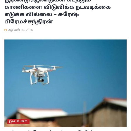
இரண்டு ஆண்டுகள் கடந்தும்
காணிகளை விடுவிக்க நடவடிக்கை
எடுக்க வில்லை – சுரேஷ்
பிரேமச்சந்திரன்
ஆவணி 10, 2026
இலங்கை