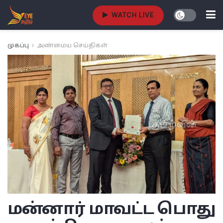
WATCH LIVE
முகப்பு
அண்மைய செய்திகள்
மன்னார் மாவட்ட பொது