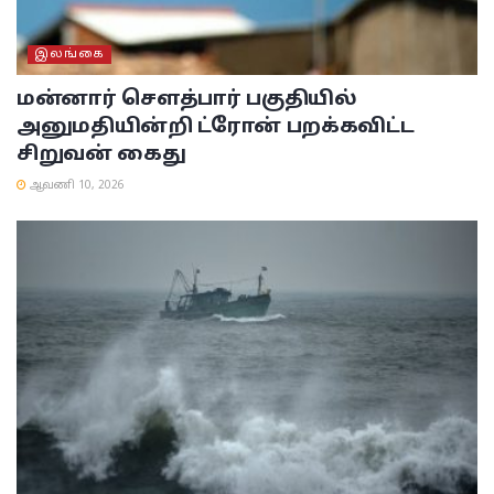
இலங்கை
மன்னார் சௌத்பார் பகுதியில்
அனுமதியின்றி ட்ரோன் பறக்கவிட்ட
சிறுவன் கைது
ஆவணி 10, 2026