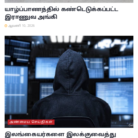
யாழ்ப்பாணத்தில் கண்டெடுக்கப்பட்ட
இராணுவ அங்கி
ஆவணி 10, 2026
அண்மைய செய்திகள்
இலங்கையர்களை இலக்குவைத்து