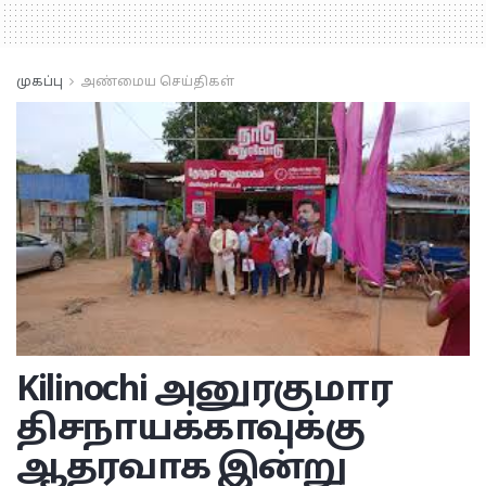
முகப்பு
அண்மைய செய்திகள்
Kilinochi
அனுரகுமார
திசநாயக்காவுக்கு
ஆதரவாக இன்று