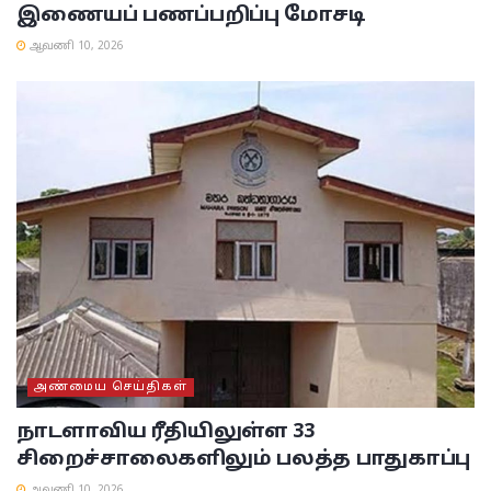
இணையப் பணப்பறிப்பு மோசடி
ஆவணி 10, 2026
அண்மைய செய்திகள்
நாடளாவிய ரீதியிலுள்ள 33
சிறைச்சாலைகளிலும் பலத்த பாதுகாப்பு
ஆவணி 10, 2026