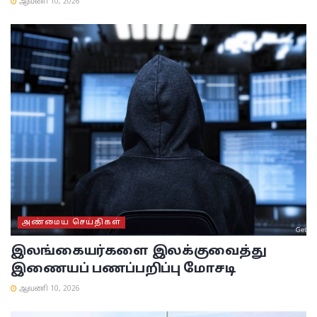
ஆவணி 10, 2026
அண்மைய செய்திகள்
இலங்கையர்களை இலக்குவைத்து
இணையப் பணப்பறிப்பு மோசடி
ஆவணி 10, 2026