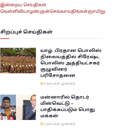
இன்றைய செய்திகள்
வெள்ளி
வியாழன்
புதன்
செவ்வாய்
திங்கள்
ஞாயிறு
சிறப்புச் செய்திகள்
யாழ். பிரதான பொலிஸ்
நிலையத்தில் சிரேஷ்ட
பொலிஸ் அத்தியட்சகர்
குழுவினர்
பரிசோதனை
6 நாட்கள் முன்னர்
மன்னாரில் தொடர்
மின்வெட்டு –
பாதிக்கப்படும் பொது
மக்கள்
2 நாட்கள் முன்னர்