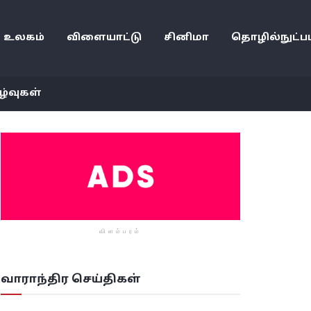
உலகம்
விளையாட்டு
சினிமா
தொழில்நுட்பம
ழ்வுகள்
விளம்பரம்
வாராந்திர செய்திகள்