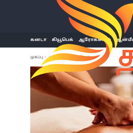
கனடா
கியூபெக்
ஆரோக்கியம்
ஆன்மீ
முகப்பு
அண்மைய செய்திகள்