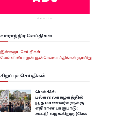
விளம்பரம்
வாராந்திர செய்திகள்
இன்றைய செய்திகள்
வெள்ளி
வியாழன்
புதன்
செவ்வாய்
திங்கள்
ஞாயிறு
சிறப்புச் செய்திகள்
மெக்கில்
பல்கலைக்கழகத்தில்
யூத மாணவர்களுக்கு
எதிரான பாகுபாடு:
கூட்டு வழக்கிற்கு (Class-