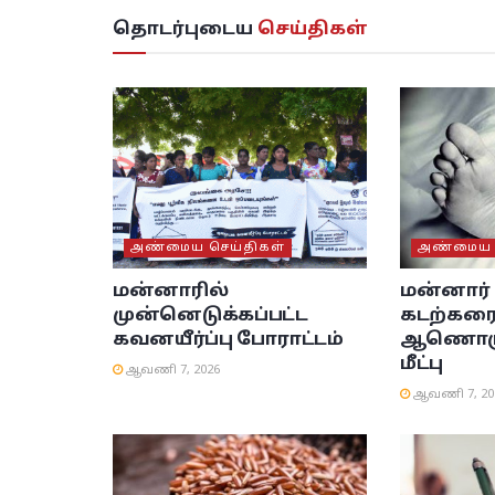
தொடர்புடைய
செய்திகள்
அண்மைய செய்திகள்
அண்மைய ச
மன்னாரில்
மன்னார
முன்னெடுக்கப்பட்ட
கடற்கரை
கவனயீர்ப்பு போராட்டம்
ஆணொருவ
மீட்பு
ஆவணி 7, 2026
ஆவணி 7, 20