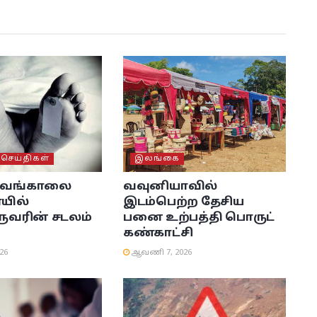
ெய்திகள்
இலங்கை
் வங்காலை
வவுனியாவில்
யில்
இடம்பெற்ற தேசிய
ரின் சடலம்
பனை உற்பத்தி பொருட்
கண்காட்சி
26
ஆவணி 7, 2026