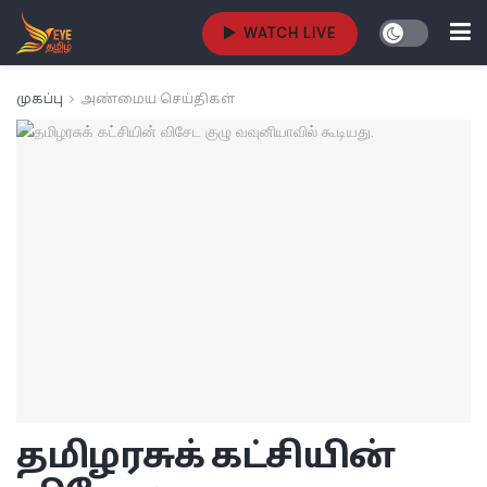
WATCH LIVE
முகப்பு
அண்மைய செய்திகள்
தமிழரசுக் கட்சியின்