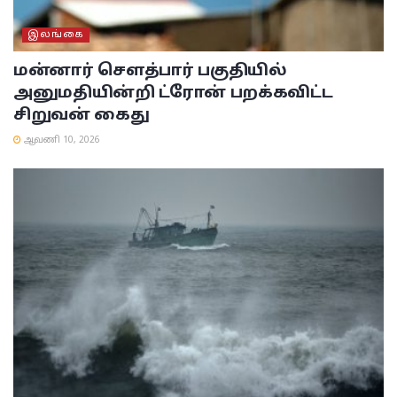
இலங்கை
மன்னார் சௌத்பார் பகுதியில்
அனுமதியின்றி ட்ரோன் பறக்கவிட்ட
சிறுவன் கைது
ஆவணி 10, 2026