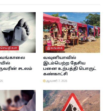
ெய்திகள்
இலங்கை
் வங்காலை
வவுனியாவில்
யில்
இடம்பெற்ற தேசிய
ரின் சடலம்
பனை உற்பத்தி பொருட்
கண்காட்சி
26
ஆவணி 7, 2026