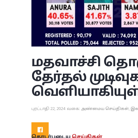
மதவாச்சி தொ
தேர்தல் முடிவு
வெளியாகியுள
புரட்டாதி 22, 2024
வகை:
அண்மைய செய்திகள்
,
இல
தொடர்புடைய
செய்திகள்