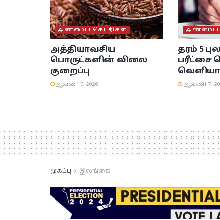
அண்மைய செய்திகள்
அண்மைய ச
அத்தியாவசிய
தரம் 5 பு
பொருட்களின் விலை
பரீட்சை 
குறைப்பு
வெளியா
ஆவணி 7, 2026
ஆவணி 7, 20
முகப்பு
இலங்கை