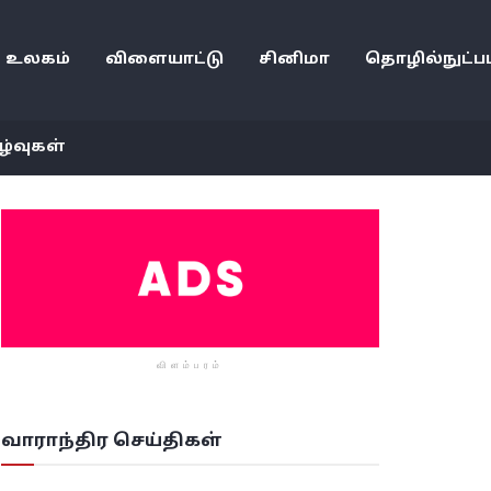
உலகம்
விளையாட்டு
சினிமா
தொழில்நுட்பம
ழ்வுகள்
விளம்பரம்
வாராந்திர செய்திகள்