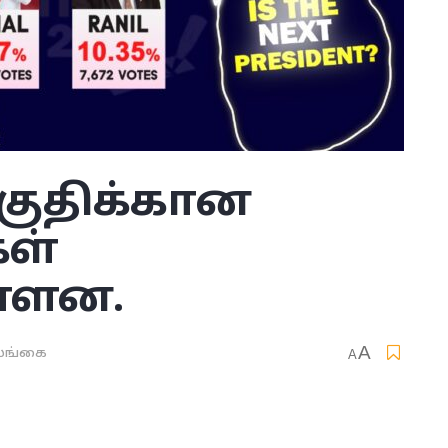
குதிக்கான
கள்
்ளன.
A
ங்கை
A