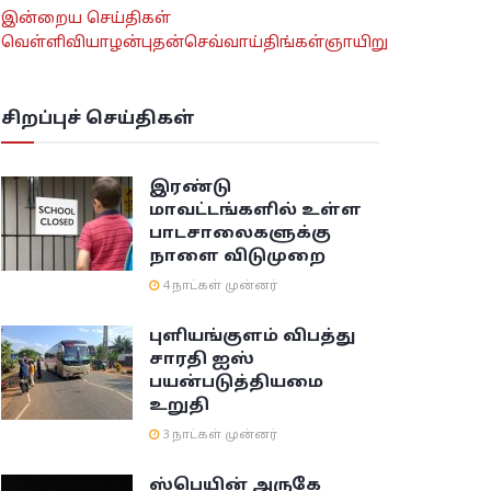
இன்றைய செய்திகள்
வெள்ளி
வியாழன்
புதன்
செவ்வாய்
திங்கள்
ஞாயிறு
சிறப்புச் செய்திகள்
இரண்டு
மாவட்டங்களில் உள்ள
பாடசாலைகளுக்கு
நாளை விடுமுறை
4 நாட்கள் முன்னர்
புளியங்குளம் விபத்து
சாரதி ஐஸ்
பயன்படுத்தியமை
உறுதி
3 நாட்கள் முன்னர்
ஸ்பெயின் அருகே