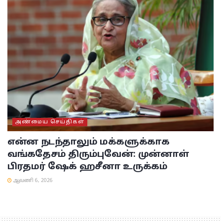
அண்மைய செய்திகள்
என்ன நடந்தாலும் மக்களுக்காக
வங்கதேசம் திரும்புவேன்: முன்னாள்
பிரதமர் ஷேக் ஹசீனா உருக்கம்
ஆவணி 6, 2026