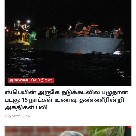
அண்மைய செய்திகள்
ஸ்பெயின் அருகே நடுக்கடலில் பழுதான
படகு: 15 நாட்கள் உணவு, தண்ணீரின்றி
அகதிகள் பலி
ஆவணி 6, 2026