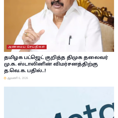
அண்மைய செய்திகள்
தமிழக பட்ஜெட் குறித்த திமுக தலைவர்
மு.க. ஸ்டாலினின் விமர்சனத்திற்கு
த.வெ.க. பதில்..!
ஆவணி 6, 2026