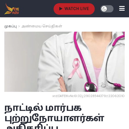
WATCH LIVE
முகப்பு
அண்மைய செய்திகள்
xr:d:DAFEIKvNc6I:32,j:29028544379,t:22062010
நாட்டில் மார்பக
புற்றுநோயாளர்கள்