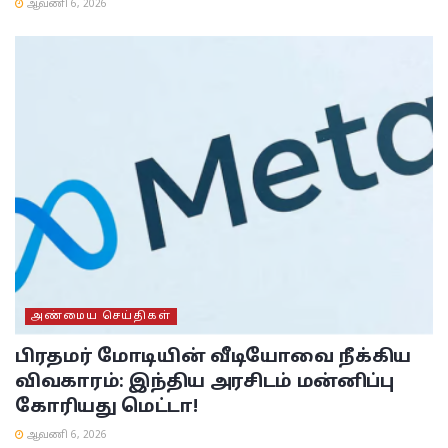
ஆவணி 6, 2026
அண்மைய செய்திகள்
பிரதமர் மோடியின் வீடியோவை நீக்கிய
விவகாரம்: இந்திய அரசிடம் மன்னிப்பு
கோரியது மெட்டா!
ஆவணி 6, 2026