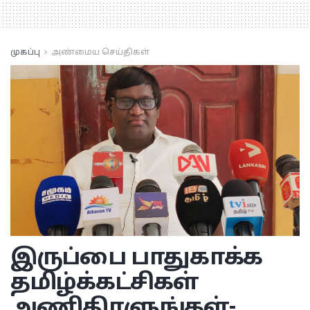
முகப்பு
அண்மைய செய்திகள்
இருப்பை பாதுகாக்க
தமிழ்க்கட்சிகள்
அணிதிரளுங்கள்-