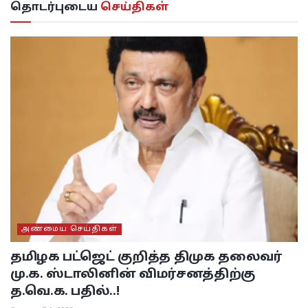
தொடர்புடைய
செய்திகள்
அண்மைய செய்திகள்
தமிழக பட்ஜெட் குறித்த திமுக தலைவர்
மு.க. ஸ்டாலினின் விமர்சனத்திற்கு
த.வெ.க. பதில்..!