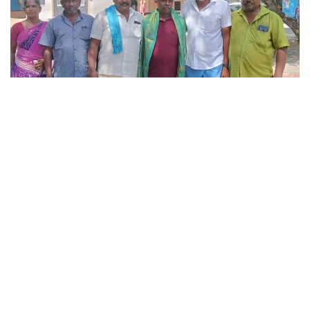
தமிழக மீனவர்கள்
இலங்கை
ஜனாதிபதிக்கு
வாழ்த்து மற்றும்
மீனவர்களை
விடுதலை செய்ய
கோரிக்கை…!
A
புரட்டாதி 26, 2024
A