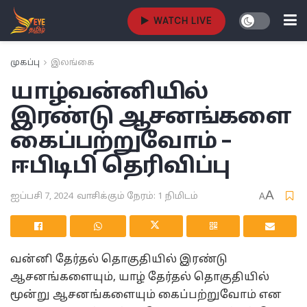
WATCH LIVE
முகப்பு
இலங்கை
யாழ்
வன்னியில்
இரண்டு ஆசனங்களை
கைப்பற்றுவோம் –
ஈபிடிபி தெரிவிப்பு
A
ஐப்பசி 7, 2024
வாசிக்கும் நேரம்: 1 நிமிடம்
A
வன்னி தேர்தல் தொகுதியில் இரண்டு
ஆசனங்களையும், யாழ் தேர்தல் தொகுதியில்
மூன்று ஆசனங்களையும் கைப்பற்றுவோம் என