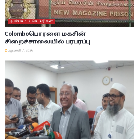
அண்மைய செய்திகள்
Colombo
பொரளை மகசின்
சிறைச்சாலையில் பரபரப்பு
ஆவணி 7, 2026