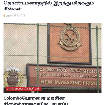
தொண்டமனாற்றில் இறந்து மிதக்கும்
மீன்கள்
ஆவணி 7, 2026
அண்மைய செய்திகள்
Colombo
பொரளை மகசின்
சிறைச்சாலையில் பரபரப்பு