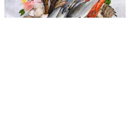
கடல் உணவு
சந்தைப்படுத்தலுக்கான
புதிய ஆதரவு திட்டம்
ஆரம்பம்…
A
சித்திரை 8, 2025
வாசிக்கும் நேரம்: 1 நிமிடம்
A
கனடாவின் நியூஃபவுண்ட்லேண்ட் மாகாணத்தில்
கடல் உணவு சந்தைப்படுத்தலுக்கான புதிய
ஆதரவு திட்டம் தொடங்கப்பட்டுள்ளது.