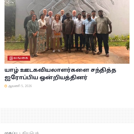
இலங்கை
யாழ் ஊடகவியலாளர்களை சந்தித்த
ஐரோப்பிய ஒன்றியத்தினர்
ஆவணி 5, 2026
முகப்பு
கியூபெக்