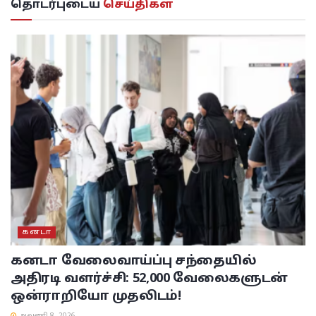
தொடர்புடைய
செய்திகள்
கனடா
கனடா வேலைவாய்ப்பு சந்தையில்
அதிரடி வளர்ச்சி: 52,000 வேலைகளுடன்
ஒன்ராறியோ முதலிடம்!