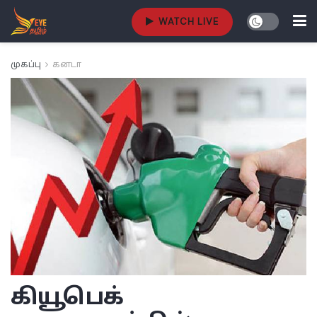
WATCH LIVE
முகப்பு
கனடா
கியூபெக்