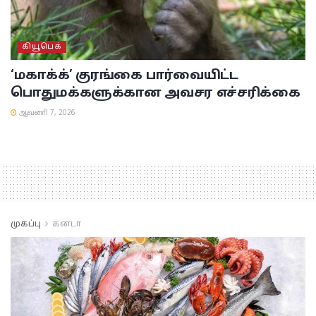
கியூபெக்
‘மகாக்க்’ குரங்கை பார்வையிட்ட
பொதுமக்களுக்கான அவசர எச்சரிக்கை
ஆவணி 7, 2026
முகப்பு
கனடா