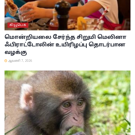
கியூபெக்
மொன்றியலை சேர்ந்த சிறுமி மெலினா
ஃபிராட்டோலின் உயிரிழப்பு தொடர்பான
வழக்கு
ஆவணி 7, 2026