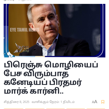
பிரெஞ்சு மொழியைப்
பேச விரும்பாத
கனேடியப் பிரதமர்
மார்க் கார்னி..
A
சித்திரை 8, 2025
வாசிக்கும் நேரம்: 1 நிமிடம்
A