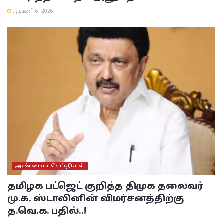
ஆவணி 6, 2026
அண்மைய செய்திகள்
தமிழக பட்ஜெட் குறித்த திமுக தலைவர்
மு.க. ஸ்டாலினின் விமர்சனத்திற்கு
த.வெ.க. பதில்..!