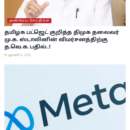
அண்மைய செய்திகள்
தமிழக பட்ஜெட் குறித்த திமுக தலைவர்
மு.க. ஸ்டாலினின் விமர்சனத்திற்கு
த.வெ.க. பதில்..!
ஆவணி 6, 2026