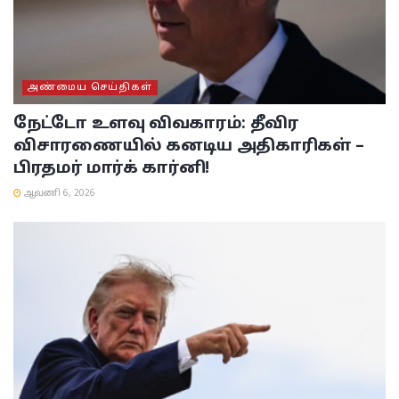
அண்மைய செய்திகள்
நேட்டோ உளவு விவகாரம்: தீவிர
விசாரணையில் கனடிய அதிகாரிகள் –
பிரதமர் மார்க் கார்னி!
ஆவணி 6, 2026