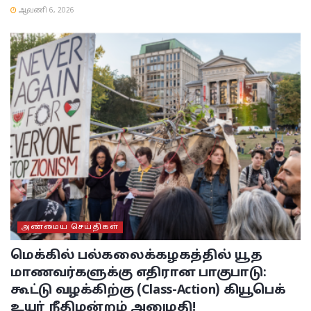
ஆவணி 6, 2026
அண்மைய செய்திகள்
மெக்கில் பல்கலைக்கழகத்தில் யூத
மாணவர்களுக்கு எதிரான பாகுபாடு:
கூட்டு வழக்கிற்கு (Class-Action) கியூபெக்
உயர் நீதிமன்றம் அனுமதி!