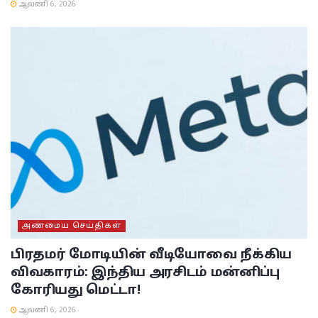
ஆவணி 6, 2026
அண்மைய செய்திகள்
பிரதமர் மோடியின் வீடியோவை நீக்கிய
விவகாரம்: இந்திய அரசிடம் மன்னிப்பு
கோரியது மெட்டா!
ஆவணி 6, 2026