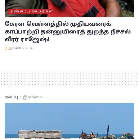
அண்மைய செய்திகள்
கேரள வெள்ளத்தில் முதியவரைக்
காப்பாற்றி தன்னுயிரைத் துறந்த நீச்சல்
வீரர் ராஜேஷ்!
ஆவணி 6, 2026
முகப்பு
இலங்கை