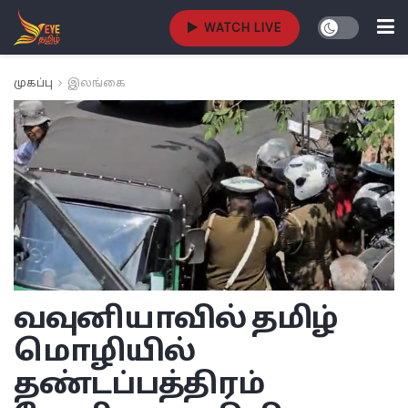
WATCH LIVE
முகப்பு
இலங்கை
வவுனியாவில் தமிழ்
மொழியில்
தண்டப்பத்திரம்