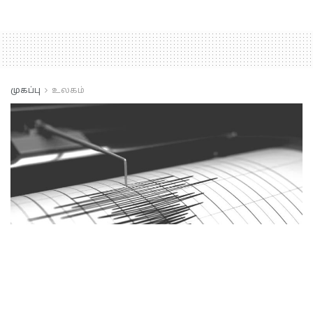
முகப்பு
உலகம்
பாகிஸ்தானில்