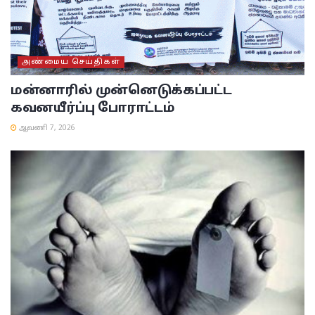
அண்மைய செய்திகள்
மன்னாரில் முன்னெடுக்கப்பட்ட
கவனயீர்ப்பு போராட்டம்
ஆவணி 7, 2026