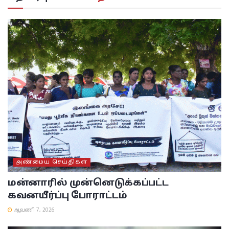
அண்மைய செய்திகள்
மன்னாரில் முன்னெடுக்கப்பட்ட
கவனயீர்ப்பு போராட்டம்
ஆவணி 7, 2026