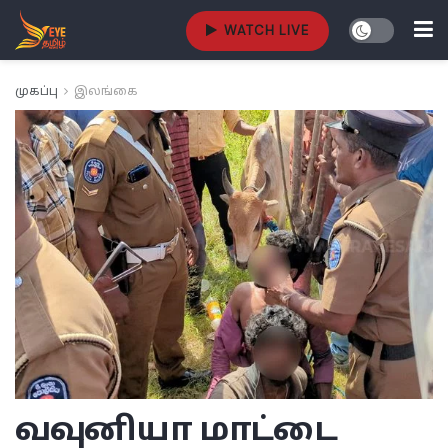
WATCH LIVE
முகப்பு
இலங்கை
வவுனியா
மாட்டை