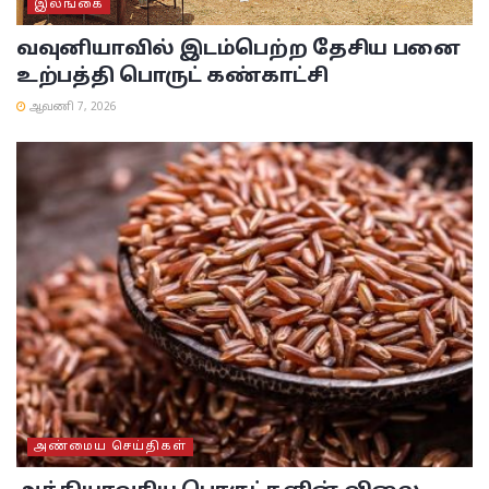
இலங்கை
வவுனியாவில் இடம்பெற்ற தேசிய பனை
உற்பத்தி பொருட் கண்காட்சி
ஆவணி 7, 2026
அண்மைய செய்திகள்