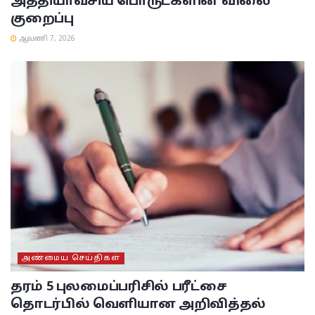
அத்தியாவசிய பொருட்களின் விலை
குறைப்பு
ஆவணி 7, 2026
அண்மைய செய்திகள்
தரம் 5 புலமைப்பரிசில் பரீட்சை
தொடர்பில் வெளியான அறிவித்தல்