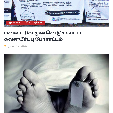
அண்மைய செய்திகள்
மன்னாரில் முன்னெடுக்கப்பட்ட
கவனயீர்ப்பு போராட்டம்
ஆவணி 7, 2026