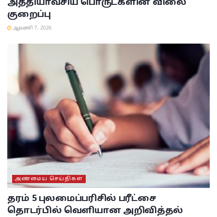
அத்தியாவசிய பொருட்களின் விலை
குறைப்பு
ஆவணி 7, 2026
அண்மைய செய்திகள்
தரம் 5 புலமைப்பரிசில் பரீட்சை
தொடர்பில் வெளியான அறிவித்தல்