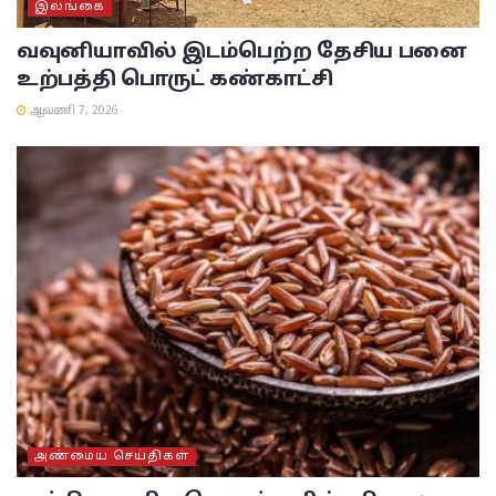
இலங்கை
வவுனியாவில் இடம்பெற்ற தேசிய பனை
உற்பத்தி பொருட் கண்காட்சி
ஆவணி 7, 2026
அண்மைய செய்திகள்