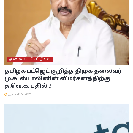
அண்மைய செய்திகள்
தமிழக பட்ஜெட் குறித்த திமுக தலைவர்
மு.க. ஸ்டாலினின் விமர்சனத்திற்கு
த.வெ.க. பதில்..!
ஆவணி 6, 2026