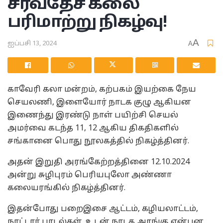
சர்வதேச கலை
பரிமாற்று நிகழ்வு!
A
ஐப்பசி 13, 2024
A
காவேரி கலா மன்றம், கற்பகம் இயற்கை நேய
செயலணி, இளையோர் நாடக குழு ஆகியன
இணைந்து இரண்டு நாள் பயிற்சி செயல்
அமர்வை கடந்த 11, 12 ஆகிய திகதிகளில்
சங்கானை பொது நூலகத்தில் நிகழ்த்தினர்.
அதன் இறுதி அரங்கேற்றத்தினை 12.10.2024
அன்று சுழிபுரம் பெரியபுலோ அண்ணா
கலையரங்கில் நிகழ்த்தினர்.
இதன்போது பறைஇசை ஆட்டம், கழியலாட்டம்,
நாட்டார் பாடல்கள், உடன் நாடக அரங்கு என்பன