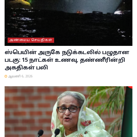
அண்மைய செய்திகள்
ஸ்பெயின் அருகே நடுக்கடலில் பழுதான
படகு: 15 நாட்கள் உணவு, தண்ணீரின்றி
அகதிகள் பலி
ஆவணி 6, 2026