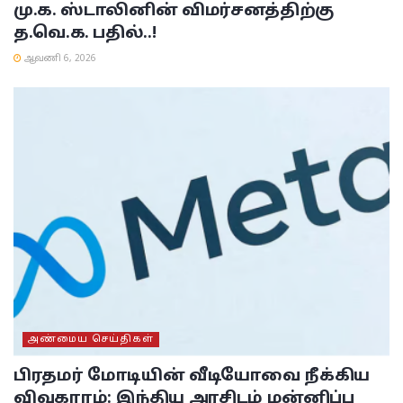
மு.க. ஸ்டாலினின் விமர்சனத்திற்கு
த.வெ.க. பதில்..!
ஆவணி 6, 2026
அண்மைய செய்திகள்
பிரதமர் மோடியின் வீடியோவை நீக்கிய
விவகாரம்: இந்திய அரசிடம் மன்னிப்பு