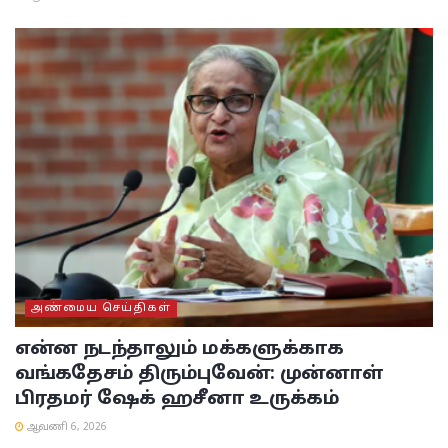
அண்மைய செய்திகள்
என்ன நடந்தாலும் மக்களுக்காக
வங்கதேசம் திரும்புவேன்: முன்னாள்
பிரதமர் ஷேக் ஹசீனா உருக்கம்
ஆவணி 6, 2026