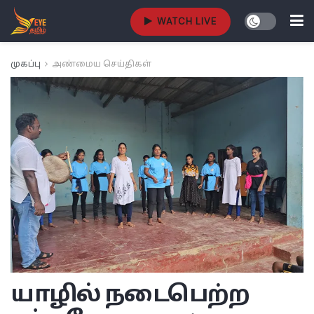
WATCH LIVE
முகப்பு
அண்மைய செய்திகள்
யாழில் நடைபெற்ற