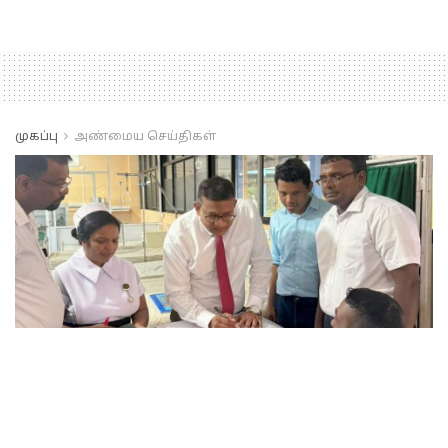
முகப்பு
அண்மைய செய்திகள்
மன்னார் மாவட்ட பொது